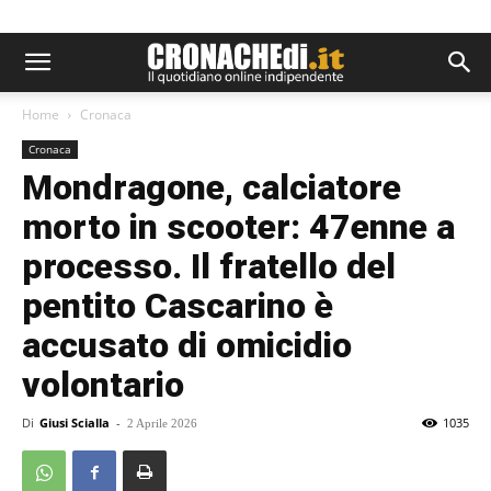
Home
Cronaca
Cronaca
Mondragone, calciatore
morto in scooter: 47enne a
processo. Il fratello del
pentito Cascarino è
accusato di omicidio
volontario
Di
Giusi Scialla
-
1035
2 Aprile 2026