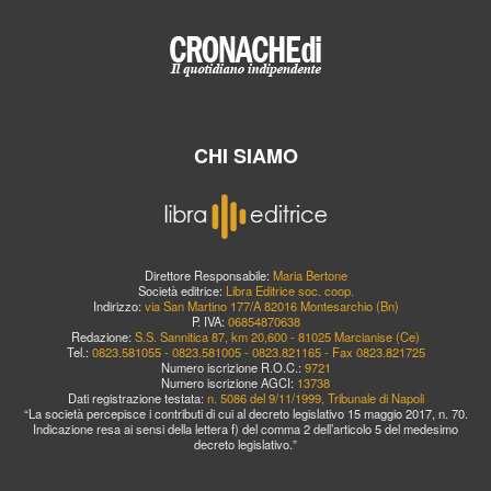
CHI SIAMO
Direttore Responsabile:
Maria Bertone
Società editrice:
Libra Editrice soc. coop.
Indirizzo:
via San Martino 177/A 82016 Montesarchio (Bn)
P. IVA:
06854870638
Redazione:
S.S. Sannitica 87, km 20,600 - 81025 Marcianise (Ce)
Tel.:
0823.581055 - 0823.581005 - 0823.821165 - Fax 0823.821725
Numero iscrizione R.O.C.:
9721
Numero iscrizione AGCI:
13738
Dati registrazione testata:
n. 5086 del 9/11/1999, Tribunale di Napoli
“La società percepisce i contributi di cui al decreto legislativo 15 maggio 2017, n. 70.
Indicazione resa ai sensi della lettera f) del comma 2 dell’articolo 5 del medesimo
decreto legislativo.”