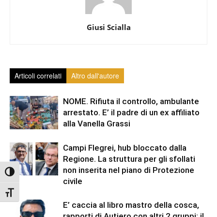
Giusi Scialla
Articoli correlati
Altro dall'autore
NOME. Rifiuta il controllo, ambulante
arrestato. E’ il padre di un ex affiliato
alla Vanella Grassi
Campi Flegrei, hub bloccato dalla
Regione. La struttura per gli sfollati
non inserita nel piano di Protezione
Attiva/disattiva alto contrasto
civile
Attiva/disattiva dimensione testo
E’ caccia al libro mastro della cosca,
rapporti di Autiero con altri 2 gruppi: il