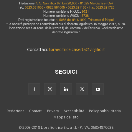
Redazione:
S.S. Sannitica 87, km 20,600 - 81025 Marcianise (Ce)
Tel.:
0823.581055 - 0823.581005 - 0823.821165 - Fax 0823.821725
Numero iscrizione R.O.C.:
9721
Numero iscrizione AGCI:
13738
Dati registrazione testata:
n. 5086 del 9/11/1999, Tribunale di Napoli
“La società percepisce i contributi di cui al decreto legislativo 15 maggio 2017, n. 70.
Indicazione resa ai sensi della lettera f) del comma 2 dell’articolo 5 del medesimo
decreto legislativo.”
Contattaci:
libraeditrice.caserta@virgilio.it
SEGUICI
Redazione
Contatti
Privacy
Accessibilità
Policy pubblicitaria
Mappa del sito
© 2003-2018 Libra Editrice S.c. a r.l. - P. IVA: 06854870638