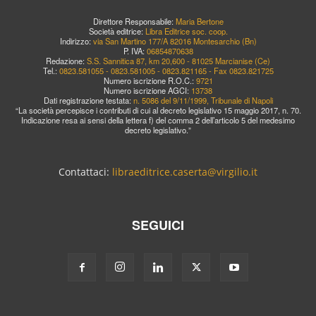
Direttore Responsabile:
Maria Bertone
Società editrice:
Libra Editrice soc. coop.
Indirizzo:
via San Martino 177/A 82016 Montesarchio (Bn)
P. IVA:
06854870638
Redazione:
S.S. Sannitica 87, km 20,600 - 81025 Marcianise (Ce)
Tel.:
0823.581055 - 0823.581005 - 0823.821165 - Fax 0823.821725
Numero iscrizione R.O.C.:
9721
Numero iscrizione AGCI:
13738
Dati registrazione testata:
n. 5086 del 9/11/1999, Tribunale di Napoli
“La società percepisce i contributi di cui al decreto legislativo 15 maggio 2017, n. 70.
Indicazione resa ai sensi della lettera f) del comma 2 dell’articolo 5 del medesimo
decreto legislativo.”
Contattaci:
libraeditrice.caserta@virgilio.it
SEGUICI