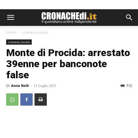
Home
cronaca_locale
cronaca_locale
Monte di Procida: arrestato
39enne per banconote
false
Di
Anna Nelli
-
712
12 Luglio 2025