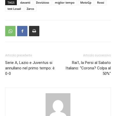
TAGS
davanti
Dovizioso
miglior tempo
MotoGp
Rossi
test Losail
Zarco
Articolo precedente
Articolo successivo
Serie A, Lazio e Juventus si
Rai1, la Persi al Sabato
annullano nel primo tempo: è
Italiano: “Corona? Colpa al
0-0
50%”