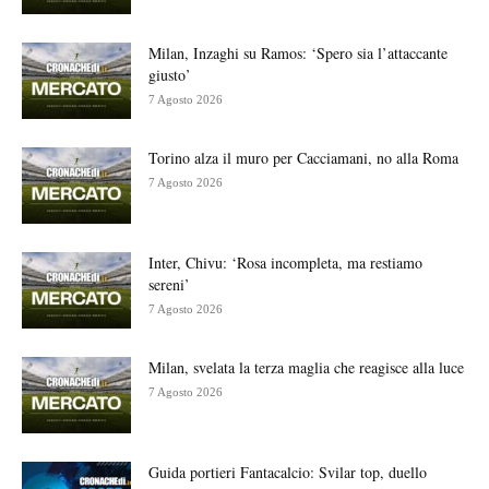
Milan, Inzaghi su Ramos: ‘Spero sia l’attaccante
giusto’
7 Agosto 2026
Torino alza il muro per Cacciamani, no alla Roma
7 Agosto 2026
Inter, Chivu: ‘Rosa incompleta, ma restiamo
sereni’
7 Agosto 2026
Milan, svelata la terza maglia che reagisce alla luce
7 Agosto 2026
Guida portieri Fantacalcio: Svilar top, duello