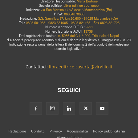
Direttore Responsabile:
Maria Bertone
Società editrice:
Libra Editrice soc. coop.
Indirizzo:
via San Martino 177/A 82016 Montesarchio (Bn)
P. IVA:
06854870638
Redazione:
S.S. Sannitica 87, km 20,600 - 81025 Marcianise (Ce)
Tel.:
0823.581055 - 0823.581005 - 0823.821165 - Fax 0823.821725
Numero iscrizione R.O.C.:
9721
Numero iscrizione AGCI:
13738
Dati registrazione testata:
n. 5086 del 9/11/1999, Tribunale di Napoli
“La società percepisce i contributi di cui al decreto legislativo 15 maggio 2017, n. 70.
Indicazione resa ai sensi della lettera f) del comma 2 dell’articolo 5 del medesimo
decreto legislativo.”
Contattaci:
libraeditrice.caserta@virgilio.it
SEGUICI
Redazione
Contatti
Privacy
Accessibilità
Policy pubblicitaria
Mappa del sito