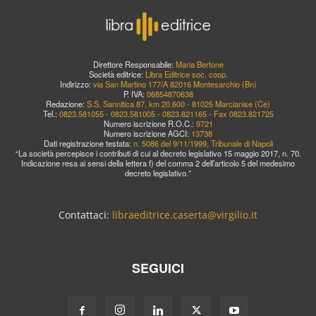
Direttore Responsabile:
Maria Bertone
Società editrice:
Libra Editrice soc. coop.
Indirizzo:
via San Martino 177/A 82016 Montesarchio (Bn)
P. IVA:
06854870638
Redazione:
S.S. Sannitica 87, km 20,600 - 81025 Marcianise (Ce)
Tel.:
0823.581055 - 0823.581005 - 0823.821165 - Fax 0823.821725
Numero iscrizione R.O.C.:
9721
Numero iscrizione AGCI:
13738
Dati registrazione testata:
n. 5086 del 9/11/1999, Tribunale di Napoli
“La società percepisce i contributi di cui al decreto legislativo 15 maggio 2017, n. 70.
Indicazione resa ai sensi della lettera f) del comma 2 dell’articolo 5 del medesimo
decreto legislativo.”
Contattaci:
libraeditrice.caserta@virgilio.it
SEGUICI