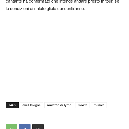
cantante ha confermato che intende andare presto in tour, se
le condizioni di salute glielo consentiranno.
TAGS
avril lavigne
malattia di lyme
morte
musica