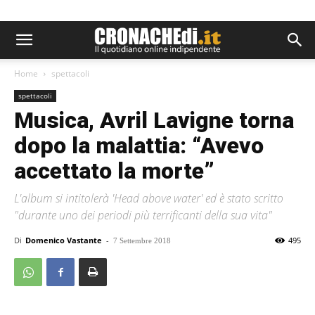
Home
spettacoli
spettacoli
Musica, Avril Lavigne torna
dopo la malattia: “Avevo
accettato la morte”
L'album si intitolerà 'Head above water' ed è stato scritto
"durante uno dei periodi più terrificanti della sua vita"
Di
Domenico Vastante
-
495
7 Settembre 2018