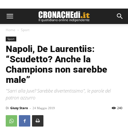
Home
Sport
Sport
Napoli, De Laurentiis:
“Scudetto? Anche la
Champions non sarebbe
male”
"Sarri alla Juve? Sarebbe divertentissimo", le parole del
patron azzurro
Di
Giusy Staro
-
240
24 Maggio 2019