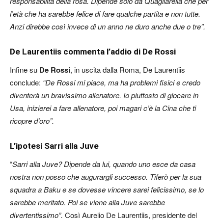
responsabilità della rosa. Dipende solo da Quagliarella che per
l’età che ha sarebbe felice di fare qualche partita e non tutte.
Anzi direbbe così invece di un anno ne duro anche due o tre”.
De Laurentiis commenta l’addio di De Rossi
Infine su
De Rossi
, in uscita dalla Roma, De Laurentiis
conclude:
“De Rossi mi piace, ma ha problemi fisici e credo
diventerà un bravissimo allenatore. Io piuttosto di giocare in
Usa, inizierei a fare allenatore, poi magari c’è la Cina che ti
ricopre d’oro”.
L’ipotesi Sarri alla Juve
“
Sarri alla Juve? Dipende da lui, quando uno esce da casa
nostra non posso che augurargli successo. Tiferò per la sua
squadra a Baku e se dovesse vincere sarei felicissimo, se lo
sarebbe meritato. Poi se viene alla Juve sarebbe
divertentissimo”.
Così Aurelio De Laurentiis, presidente del