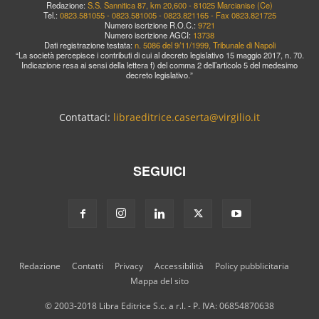
Redazione:
S.S. Sannitica 87, km 20,600 - 81025 Marcianise (Ce)
Tel.:
0823.581055 - 0823.581005 - 0823.821165 - Fax 0823.821725
Numero iscrizione R.O.C.:
9721
Numero iscrizione AGCI:
13738
Dati registrazione testata:
n. 5086 del 9/11/1999, Tribunale di Napoli
“La società percepisce i contributi di cui al decreto legislativo 15 maggio 2017, n. 70.
Indicazione resa ai sensi della lettera f) del comma 2 dell’articolo 5 del medesimo
decreto legislativo.”
Contattaci:
libraeditrice.caserta@virgilio.it
SEGUICI
Redazione
Contatti
Privacy
Accessibilità
Policy pubblicitaria
Mappa del sito
© 2003-2018 Libra Editrice S.c. a r.l. - P. IVA: 06854870638