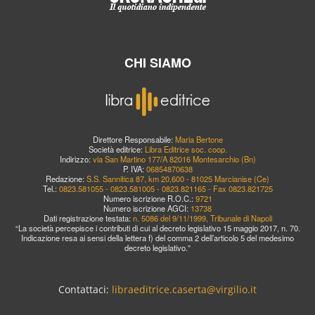
CHI SIAMO
Direttore Responsabile:
Maria Bertone
Società editrice:
Libra Editrice soc. coop.
Indirizzo:
via San Martino 177/A 82016 Montesarchio (Bn)
P. IVA:
06854870638
Redazione:
S.S. Sannitica 87, km 20,600 - 81025 Marcianise (Ce)
Tel.:
0823.581055 - 0823.581005 - 0823.821165 - Fax 0823.821725
Numero iscrizione R.O.C.:
9721
Numero iscrizione AGCI:
13738
Dati registrazione testata:
n. 5086 del 9/11/1999, Tribunale di Napoli
“La società percepisce i contributi di cui al decreto legislativo 15 maggio 2017, n. 70.
Indicazione resa ai sensi della lettera f) del comma 2 dell’articolo 5 del medesimo
decreto legislativo.”
Contattaci:
libraeditrice.caserta@virgilio.it