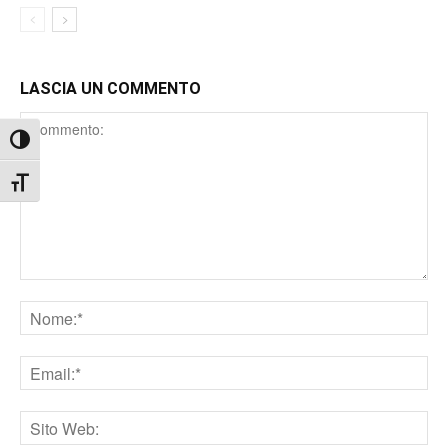
LASCIA UN COMMENTO
Comment
Attiva/disattiva alto contrasto
Attiva/disattiva dimensione testo
Nome
Email
Sito
web