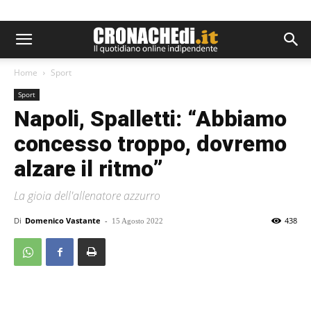
Home
Sport
Sport
Napoli, Spalletti: “Abbiamo
concesso troppo, dovremo
alzare il ritmo”
La gioia dell'allenatore azzurro
Di
Domenico Vastante
-
438
15 Agosto 2022