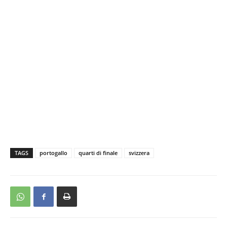
TAGS
portogallo
quarti di finale
svizzera