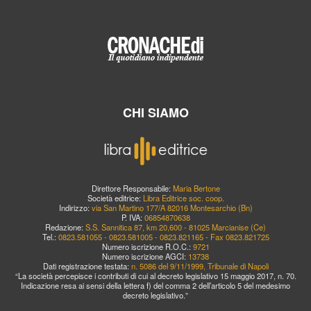
CHI SIAMO
Direttore Responsabile:
Maria Bertone
Società editrice:
Libra Editrice soc. coop.
Indirizzo:
via San Martino 177/A 82016 Montesarchio (Bn)
P. IVA:
06854870638
Redazione:
S.S. Sannitica 87, km 20,600 - 81025 Marcianise (Ce)
Tel.:
0823.581055 - 0823.581005 - 0823.821165 - Fax 0823.821725
Numero iscrizione R.O.C.:
9721
Numero iscrizione AGCI:
13738
Dati registrazione testata:
n. 5086 del 9/11/1999, Tribunale di Napoli
“La società percepisce i contributi di cui al decreto legislativo 15 maggio 2017, n. 70.
Indicazione resa ai sensi della lettera f) del comma 2 dell’articolo 5 del medesimo
decreto legislativo.”