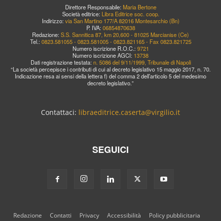
Direttore Responsabile:
Maria Bertone
Società editrice:
Libra Editrice soc. coop.
Indirizzo:
via San Martino 177/A 82016 Montesarchio (Bn)
P. IVA:
06854870638
Redazione:
S.S. Sannitica 87, km 20,600 - 81025 Marcianise (Ce)
Tel.:
0823.581055 - 0823.581005 - 0823.821165 - Fax 0823.821725
Numero iscrizione R.O.C.:
9721
Numero iscrizione AGCI:
13738
Dati registrazione testata:
n. 5086 del 9/11/1999, Tribunale di Napoli
“La società percepisce i contributi di cui al decreto legislativo 15 maggio 2017, n. 70.
Indicazione resa ai sensi della lettera f) del comma 2 dell’articolo 5 del medesimo
decreto legislativo.”
Contattaci:
libraeditrice.caserta@virgilio.it
SEGUICI
Redazione
Contatti
Privacy
Accessibilità
Policy pubblicitaria