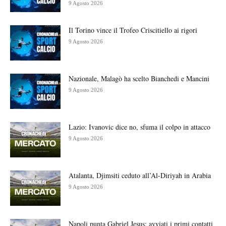
9 Agosto 2026
Il Torino vince il Trofeo Criscitiello ai rigori
9 Agosto 2026
Nazionale, Malagò ha scelto Bianchedi e Mancini
9 Agosto 2026
Lazio: Ivanovic dice no, sfuma il colpo in attacco
9 Agosto 2026
Atalanta, Djimsiti ceduto all’Al-Diriyah in Arabia
9 Agosto 2026
Napoli punta Gabriel Jesus: avviati i primi contatti