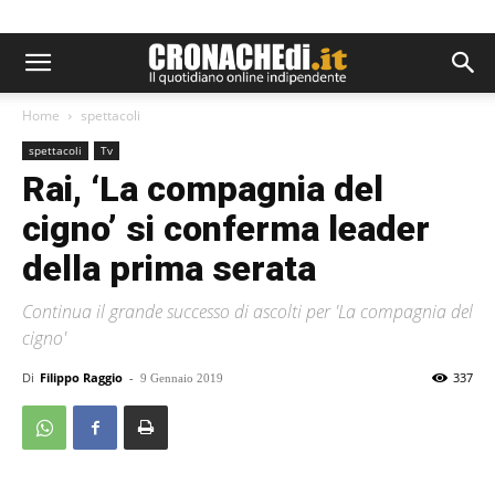
Home
spettacoli
spettacoli
Tv
Rai, ‘La compagnia del
cigno’ si conferma leader
della prima serata
Continua il grande successo di ascolti per 'La compagnia del
cigno'
Di
Filippo Raggio
-
337
9 Gennaio 2019