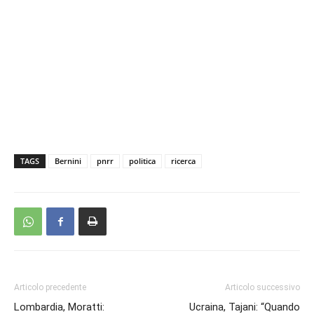
TAGS
Bernini
pnrr
politica
ricerca
Articolo precedente
Articolo successivo
Lombardia, Moratti:
Ucraina, Tajani: “Quando