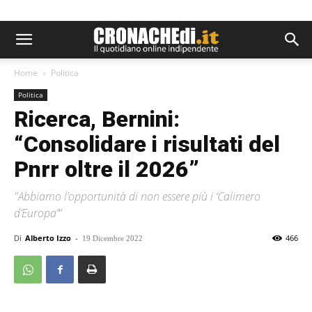
Home
Politica
Politica
Ricerca, Bernini:
“Consolidare i risultati del
Pnrr oltre il 2026”
"Abbiamo l’opportunità di non essere più i ‘Calimero
d’Europa’"
Di
Alberto Izzo
-
466
19 Dicembre 2022