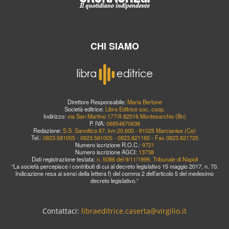
CHI SIAMO
Direttore Responsabile:
Maria Bertone
Società editrice:
Libra Editrice soc. coop.
Indirizzo:
via San Martino 177/A 82016 Montesarchio (Bn)
P. IVA:
06854870638
Redazione:
S.S. Sannitica 87, km 20,600 - 81025 Marcianise (Ce)
Tel.:
0823.581055 - 0823.581005 - 0823.821165 - Fax 0823.821725
Numero iscrizione R.O.C.:
9721
Numero iscrizione AGCI:
13738
Dati registrazione testata:
n. 5086 del 9/11/1999, Tribunale di Napoli
“La società percepisce i contributi di cui al decreto legislativo 15 maggio 2017, n. 70.
Indicazione resa ai sensi della lettera f) del comma 2 dell’articolo 5 del medesimo
decreto legislativo.”
Contattaci:
libraeditrice.caserta@virgilio.it