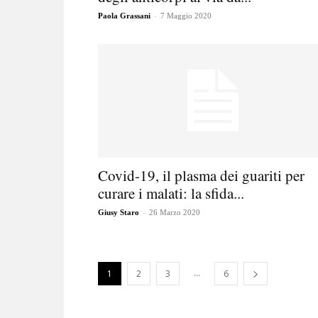
-
Paola Grassani
7 Maggio 2020
Covid-19, il plasma dei guariti per
curare i malati: la sfida...
-
Giusy Staro
26 Marzo 2020
...
1
2
3
6