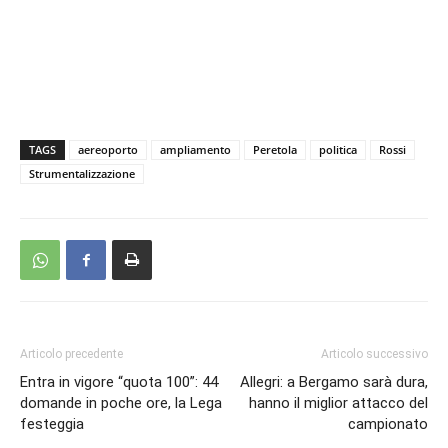
TAGS
aereoporto
ampliamento
Peretola
politica
Rossi
Strumentalizzazione
Articolo precedente
Articolo successivo
Entra in vigore “quota 100”: 44
Allegri: a Bergamo sarà dura,
domande in poche ore, la Lega
hanno il miglior attacco del
festeggia
campionato