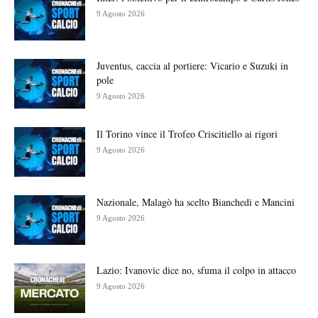
9 Agosto 2026
Juventus, caccia al portiere: Vicario e Suzuki in
pole
9 Agosto 2026
Il Torino vince il Trofeo Criscitiello ai rigori
9 Agosto 2026
Nazionale, Malagò ha scelto Bianchedi e Mancini
9 Agosto 2026
Lazio: Ivanovic dice no, sfuma il colpo in attacco
9 Agosto 2026