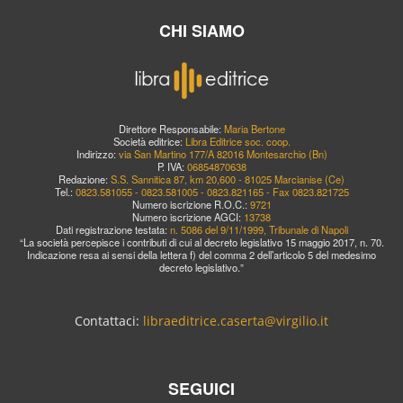
CHI SIAMO
Direttore Responsabile:
Maria Bertone
Società editrice:
Libra Editrice soc. coop.
Indirizzo:
via San Martino 177/A 82016 Montesarchio (Bn)
P. IVA:
06854870638
Redazione:
S.S. Sannitica 87, km 20,600 - 81025 Marcianise (Ce)
Tel.:
0823.581055 - 0823.581005 - 0823.821165 - Fax 0823.821725
Numero iscrizione R.O.C.:
9721
Numero iscrizione AGCI:
13738
Dati registrazione testata:
n. 5086 del 9/11/1999, Tribunale di Napoli
“La società percepisce i contributi di cui al decreto legislativo 15 maggio 2017, n. 70.
Indicazione resa ai sensi della lettera f) del comma 2 dell’articolo 5 del medesimo
decreto legislativo.”
Contattaci:
libraeditrice.caserta@virgilio.it
SEGUICI