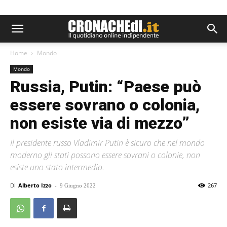
Home
Mondo
Mondo
Russia, Putin: “Paese può
essere sovrano o colonia,
non esiste via di mezzo”
Il presidente russo Vladimir Putin è sicuro che nel mondo
moderno gli stati possono essere sovrani o colonie, non
esiste uno stato intermedio.
Di
Alberto Izzo
-
267
9 Giugno 2022