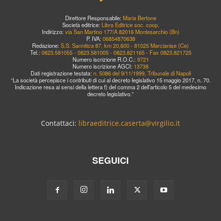
Direttore Responsabile:
Maria Bertone
Società editrice:
Libra Editrice soc. coop.
Indirizzo:
via San Martino 177/A 82016 Montesarchio (Bn)
P. IVA:
06854870638
Redazione:
S.S. Sannitica 87, km 20,600 - 81025 Marcianise (Ce)
Tel.:
0823.581055 - 0823.581005 - 0823.821165 - Fax 0823.821725
Numero iscrizione R.O.C.:
9721
Numero iscrizione AGCI:
13738
Dati registrazione testata:
n. 5086 del 9/11/1999, Tribunale di Napoli
“La società percepisce i contributi di cui al decreto legislativo 15 maggio 2017, n. 70.
Indicazione resa ai sensi della lettera f) del comma 2 dell’articolo 5 del medesimo
decreto legislativo.”
Contattaci:
libraeditrice.caserta@virgilio.it
SEGUICI