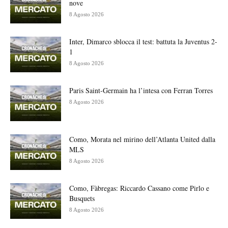
nove
8 Agosto 2026
Inter, Dimarco sblocca il test: battuta la Juventus 2-
1
8 Agosto 2026
Paris Saint-Germain ha l’intesa con Ferran Torres
8 Agosto 2026
Como, Morata nel mirino dell’Atlanta United dalla
MLS
8 Agosto 2026
Como, Fàbregas: Riccardo Cassano come Pirlo e
Busquets
8 Agosto 2026