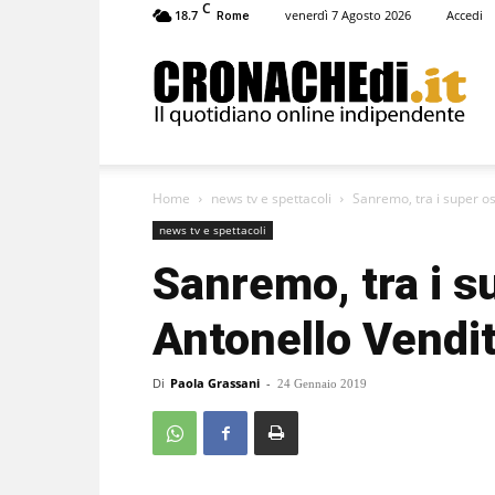
C
18.7
venerdì 7 Agosto 2026
Accedi
Rome
Cronachedi
Home
news tv e spettacoli
Sanremo, tra i super os
news tv e spettacoli
Sanremo, tra i s
Antonello Vendit
Di
Paola Grassani
-
24 Gennaio 2019