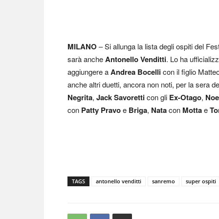
MILANO
– Si allunga la lista degli ospiti del Fe
sarà anche
Antonello Venditti
. Lo ha ufficiali
aggiungere a
Andrea Bocelli
con il figlio Matte
anche altri duetti, ancora non noti, per la sera de
Negrita
,
Jack Savoretti
con gli
Ex-Otago
,
Noe
con
Patty Pravo
e
Briga
,
Nata
con
Motta
e
To
TAGS
antonello venditti
sanremo
super ospiti