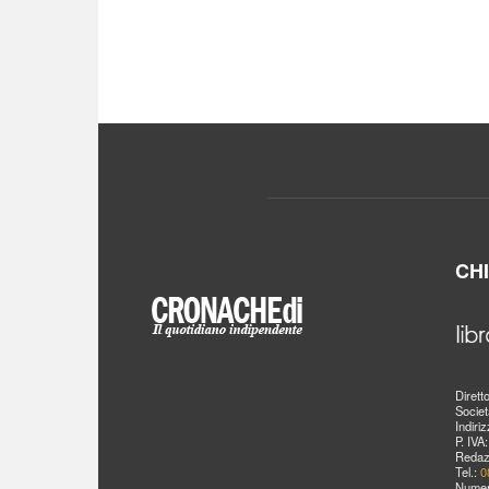
CH
Dirett
Societ
Indiri
P. IVA
Redaz
Tel.:
0
Numer