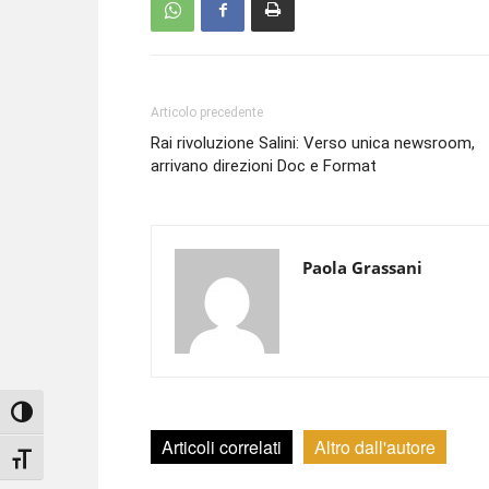
Articolo precedente
Rai rivoluzione Salini: Verso unica newsroom,
arrivano direzioni Doc e Format
Paola Grassani
Attiva/disattiva alto contrasto
Articoli correlati
Altro dall'autore
Attiva/disattiva dimensione testo