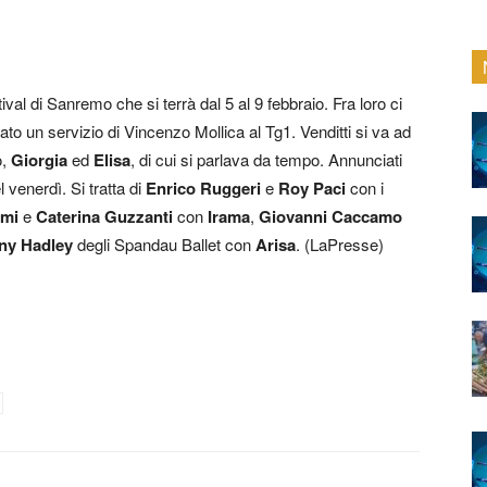
stival di Sanremo che si terrà dal 5 al 9 febbraio. Fra loro ci
zzato un servizio di Vincenzo Mollica al Tg1. Venditti si va ad
o,
Giorgia
ed
Elisa
, di cui si parlava da tempo. Annunciati
l venerdì. Si tratta di
Enrico Ruggeri
e
Roy Paci
con i
mi
e
Caterina Guzzanti
con
Irama
,
Giovanni Caccamo
ny Hadley
degli Spandau Ballet con
Arisa
. (LaPresse)