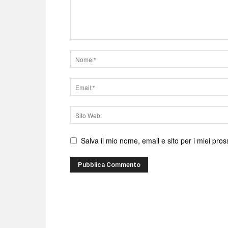
Nome
Email
Sito
web
Salva il mio nome, email e sito per i miei pr