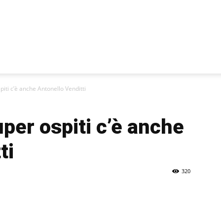
piti c’è anche Antonello Venditti
uper ospiti c’è anche
ti
320