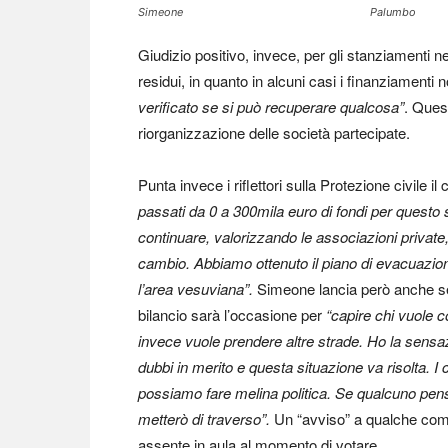
Simeone
Palumbo
Giudizio positivo, invece, per gli stanziamenti ne
residui, in quanto in alcuni casi i finanziamenti 
verificato se si può recuperare qualcosa”
. Ques
riorganizzazione delle società partecipate.
Punta invece i riflettori sulla Protezione civile i
passati da 0 a 300mila euro di fondi per questo
continuare, valorizzando le associazioni privat
cambio. Abbiamo ottenuto il piano di evacuazio
l’area vesuviana”.
Simeone lancia però anche segn
bilancio sarà l’occasione per
“capire chi vuole c
invece vuole prendere altre strade. Ho la sensa
dubbi in merito e questa situazione va risolta. I 
possiamo fare melina politica. Se qualcuno pensa 
metterò di traverso”.
Un “avviso” a qualche com
assente in aula al momento di votare.