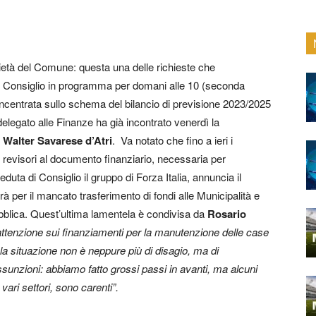
prietà del Comune: questa una delle richieste che
di Consiglio in programma per domani alle 10 (seconda
ncentrata sullo schema del bilancio di previsione 2023/2025
l delegato alle Finanze ha già incontrato venerdì la
e
Walter Savarese d’Atri
. Va notato che fino a ieri i
i revisori al documento finanziario, necessaria per
eduta di Consiglio il gruppo di Forza Italia, annuncia il
erà per il mancato trasferimento di fondi alle Municipalità e
pubblica. Quest’ultima lamentela è condivisa da
Rosario
’attenzione sui finanziamenti per la manutenzione delle case
 la situazione non è neppure più di disagio, ma di
sunzioni: abbiamo fatto grossi passi in avanti, ma alcuni
 vari settori, sono carenti”.