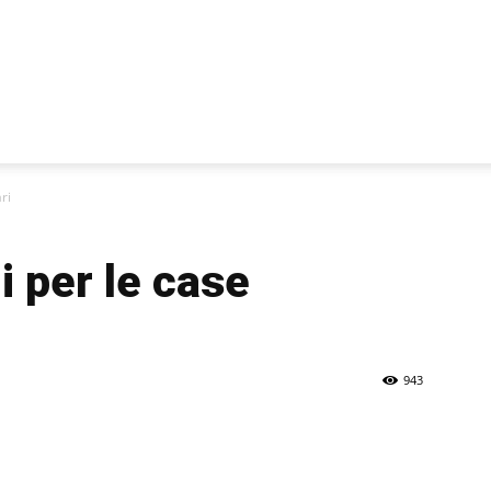
ri
i per le case
943