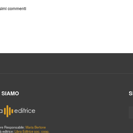
ossimi commenti
I SIAMO
S
ore Responsabile:
Maria Bertone
à editrice:
Libra Editrice soc. coop.