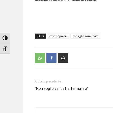
TAGS
case popolari
consiglio comunale
Attiva/disattiva alto contrasto
Attiva/disattiva dimensione testo
Articolo precedente
“Non voglio vendette fermatevi”