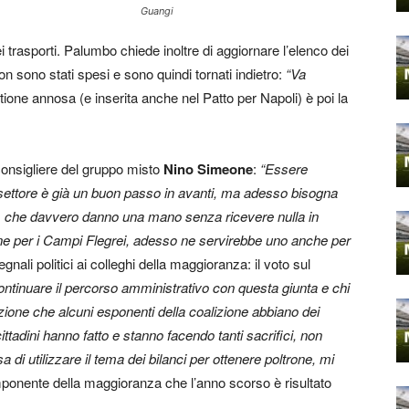
Guangi
i trasporti. Palumbo chiede inoltre di aggiornare l’elenco dei
non sono stati spesi e sono quindi tornati indietro:
“Va
tione annosa (e inserita anche nel Patto per Napoli) è poi la
l consigliere del gruppo misto
Nino Simeone
:
“Essere
 settore è già un buon passo in avanti, ma adesso bisogna
e, che davvero danno una mano senza ricevere nulla in
ne per i Campi Flegrei, adesso ne servirebbe uno anche per
ali politici ai colleghi della maggioranza: il voto sul
ontinuare il percorso amministrativo con questa giunta e chi
zione che alcuni esponenti della coalizione abbiano dei
cittadini hanno fatto e stanno facendo tanti sacrifici, non
di utilizzare il tema dei bilanci per ottenere poltrone, mi
ponente della maggioranza che l’anno scorso è risultato