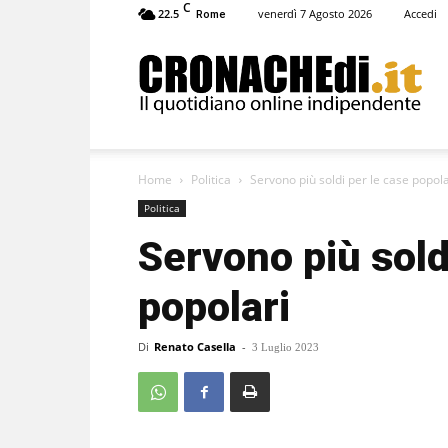
C
22.5
venerdì 7 Agosto 2026
Accedi
Rome
Cronachedi
Home
Politica
Servono più soldi per le case popola
Politica
Servono più sold
popolari
Di
Renato Casella
-
3 Luglio 2023