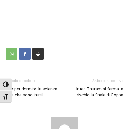
Articolo precedente
Articolo successivo
Attiva/disattiva alto contrasto
App per dormire: la scienza
Inter, Thuram si ferma: a
dice che sono inutili
rischio la finale di Coppa
Attiva/disattiva dimensione testo