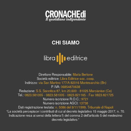
CHI SIAMO
Direttore Responsabile:
Maria Bertone
Società editrice:
Libra Editrice soc. coop.
Indirizzo:
via San Martino 177/A 82016 Montesarchio (Bn)
P. IVA:
06854870638
Redazione:
S.S. Sannitica 87, km 20,600 - 81025 Marcianise (Ce)
Tel.:
0823.581055 - 0823.581005 - 0823.821165 - Fax 0823.821725
Numero iscrizione R.O.C.:
9721
Numero iscrizione AGCI:
13738
Dati registrazione testata:
n. 5086 del 9/11/1999, Tribunale di Napoli
“La società percepisce i contributi di cui al decreto legislativo 15 maggio 2017, n. 70.
Indicazione resa ai sensi della lettera f) del comma 2 dell’articolo 5 del medesimo
decreto legislativo.”