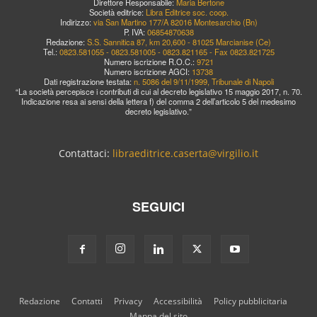
Direttore Responsabile:
Maria Bertone
Società editrice:
Libra Editrice soc. coop.
Indirizzo:
via San Martino 177/A 82016 Montesarchio (Bn)
P. IVA:
06854870638
Redazione:
S.S. Sannitica 87, km 20,600 - 81025 Marcianise (Ce)
Tel.:
0823.581055 - 0823.581005 - 0823.821165 - Fax 0823.821725
Numero iscrizione R.O.C.:
9721
Numero iscrizione AGCI:
13738
Dati registrazione testata:
n. 5086 del 9/11/1999, Tribunale di Napoli
“La società percepisce i contributi di cui al decreto legislativo 15 maggio 2017, n. 70.
Indicazione resa ai sensi della lettera f) del comma 2 dell’articolo 5 del medesimo
decreto legislativo.”
Contattaci:
libraeditrice.caserta@virgilio.it
SEGUICI
Redazione
Contatti
Privacy
Accessibilità
Policy pubblicitaria
Mappa del sito