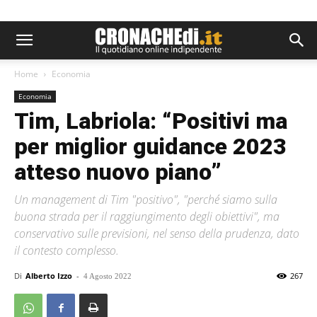
Home
Economia
Economia
Tim, Labriola: “Positivi ma
per miglior guidance 2023
atteso nuovo piano”
Un management di Tim "positivo", "perché siamo sulla
buona strada per il raggiungimento degli obiettivi", ma
conservativo sulle previsioni, nel senso della prudenza, dato
il contesto complesso.
Di
Alberto Izzo
-
267
4 Agosto 2022