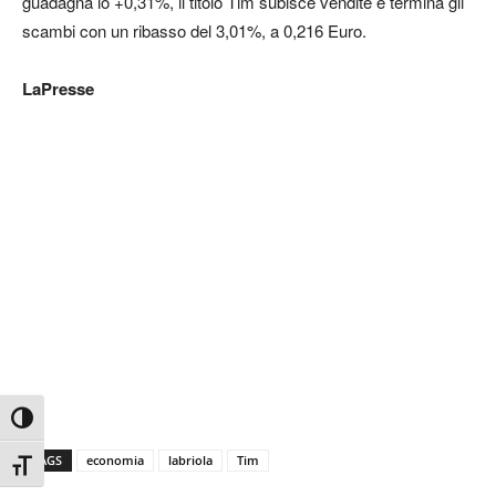
guadagna lo +0,31%, il titolo Tim subisce vendite e termina gli
scambi con un ribasso del 3,01%, a 0,216 Euro.
LaPresse
Attiva/disattiva alto contrasto
TAGS
economia
labriola
Tim
Attiva/disattiva dimensione testo