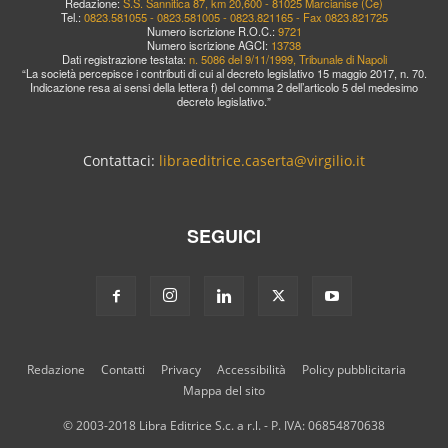
Redazione:
S.S. Sannitica 87, km 20,600 - 81025 Marcianise (Ce)
Tel.:
0823.581055 - 0823.581005 - 0823.821165 - Fax 0823.821725
Numero iscrizione R.O.C.:
9721
Numero iscrizione AGCI:
13738
Dati registrazione testata:
n. 5086 del 9/11/1999, Tribunale di Napoli
“La società percepisce i contributi di cui al decreto legislativo 15 maggio 2017, n. 70.
Indicazione resa ai sensi della lettera f) del comma 2 dell’articolo 5 del medesimo
decreto legislativo.”
Contattaci:
libraeditrice.caserta@virgilio.it
SEGUICI
Redazione
Contatti
Privacy
Accessibilità
Policy pubblicitaria
Mappa del sito
© 2003-2018 Libra Editrice S.c. a r.l. - P. IVA: 06854870638