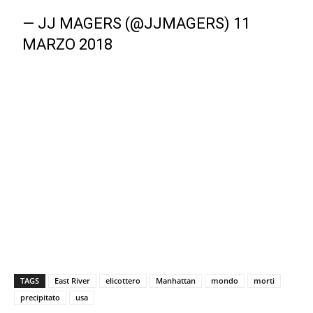
— JJ MAGERS (@JJMAGERS)
11
MARZO 2018
TAGS
East River
elicottero
Manhattan
mondo
morti
precipitato
usa