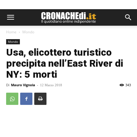
Home
Mondo
Mondo
Usa, elicottero turistico
precipita nell’East River di
NY: 5 morti
Di
Mauro Vignola
-
343
12 Marzo 2018