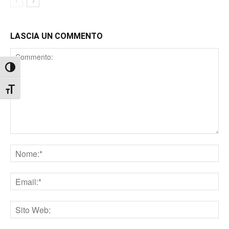
LASCIA UN COMMENTO
Comment
Attiva/disattiva alto contrasto
Attiva/disattiva dimensione testo
Nome
Email
Sito
web