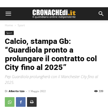
Home
Sport
Sport
Calcio, stampa Gb:
“Guardiola pronto a
prolungare il contratto col
City fino al 2025”
Pep Guardiola prolungherà con il Manchester City fino al
2025.
Di
Alberto Izzo
-
339
1 Maggio 2022