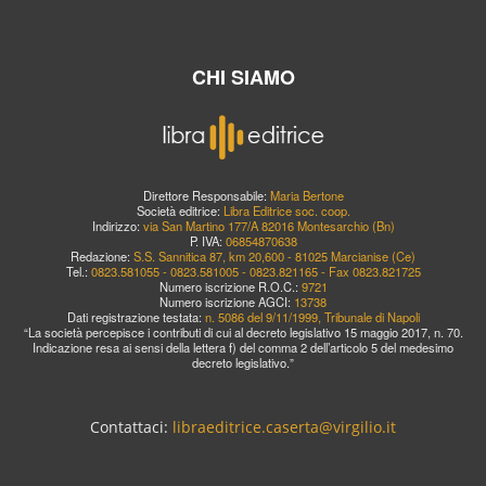
CHI SIAMO
Direttore Responsabile:
Maria Bertone
Società editrice:
Libra Editrice soc. coop.
Indirizzo:
via San Martino 177/A 82016 Montesarchio (Bn)
P. IVA:
06854870638
Redazione:
S.S. Sannitica 87, km 20,600 - 81025 Marcianise (Ce)
Tel.:
0823.581055 - 0823.581005 - 0823.821165 - Fax 0823.821725
Numero iscrizione R.O.C.:
9721
Numero iscrizione AGCI:
13738
Dati registrazione testata:
n. 5086 del 9/11/1999, Tribunale di Napoli
“La società percepisce i contributi di cui al decreto legislativo 15 maggio 2017, n. 70.
Indicazione resa ai sensi della lettera f) del comma 2 dell’articolo 5 del medesimo
decreto legislativo.”
Contattaci:
libraeditrice.caserta@virgilio.it