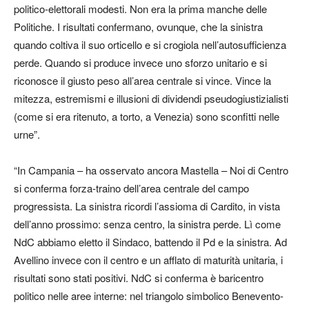
politico-elettorali modesti. Non era la prima manche delle
Politiche. I risultati confermano, ovunque, che la sinistra
quando coltiva il suo orticello e si crogiola nell’autosufficienza
perde. Quando si produce invece uno sforzo unitario e si
riconosce il giusto peso all’area centrale si vince. Vince la
mitezza, estremismi e illusioni di dividendi pseudogiustizialisti
(come si era ritenuto, a torto, a Venezia) sono sconfitti nelle
urne”.
“In Campania – ha osservato ancora Mastella – Noi di Centro
si conferma forza-traino dell’area centrale del campo
progressista. La sinistra ricordi l’assioma di Cardito, in vista
dell’anno prossimo: senza centro, la sinistra perde. Lì come
NdC abbiamo eletto il Sindaco, battendo il Pd e la sinistra. Ad
Avellino invece con il centro e un afflato di maturità unitaria, i
risultati sono stati positivi. NdC si conferma è baricentro
politico nelle aree interne: nel triangolo simbolico Benevento-