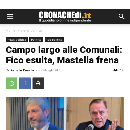
Home
news politica
news politica
Politica
top politica
Campo largo alle Comunali:
Fico esulta, Mastella frena
Di
Renato Casella
-
738
27 Maggio 2026