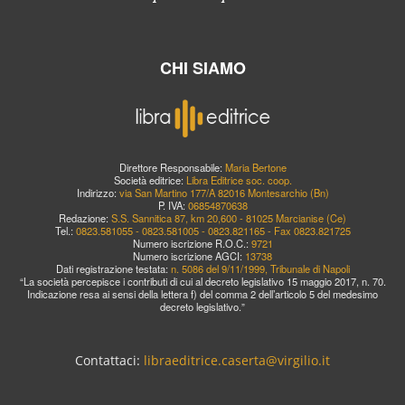
CHI SIAMO
Direttore Responsabile:
Maria Bertone
Società editrice:
Libra Editrice soc. coop.
Indirizzo:
via San Martino 177/A 82016 Montesarchio (Bn)
P. IVA:
06854870638
Redazione:
S.S. Sannitica 87, km 20,600 - 81025 Marcianise (Ce)
Tel.:
0823.581055 - 0823.581005 - 0823.821165 - Fax 0823.821725
Numero iscrizione R.O.C.:
9721
Numero iscrizione AGCI:
13738
Dati registrazione testata:
n. 5086 del 9/11/1999, Tribunale di Napoli
“La società percepisce i contributi di cui al decreto legislativo 15 maggio 2017, n. 70.
Indicazione resa ai sensi della lettera f) del comma 2 dell’articolo 5 del medesimo
decreto legislativo.”
Contattaci:
libraeditrice.caserta@virgilio.it