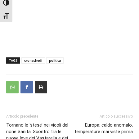
Attiva/disattiva alto contrasto
Attiva/disattiva dimensione testo
TAGS
cronachedi
politica
Articolo precedente
Articolo successivo
Tornano le ‘stese’ nei vicoli del
Europa: caldo anomalo,
rione Sanità. Scontro tra le
temperature mai viste prima
nuove leve dei Vastarella e dei