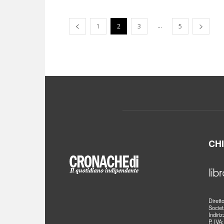
...
1
2
3
5
CH
Dirett
Societ
Indiri
P. IVA