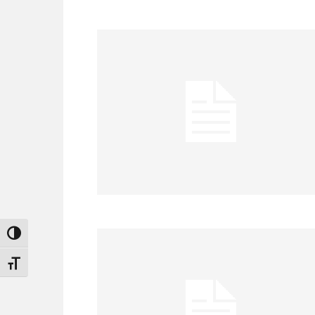
Attiva/disattiva alto contrasto
Attiva/disattiva dimensione testo