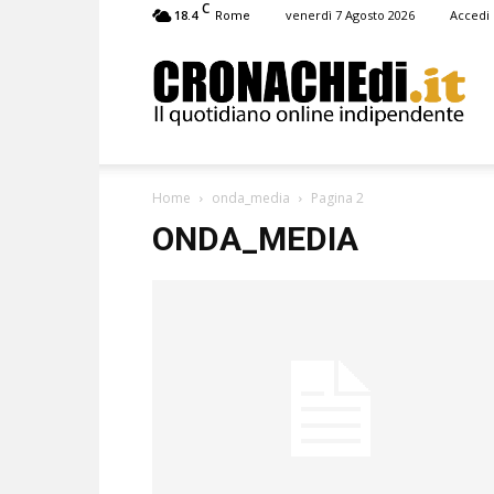
C
18.4
venerdì 7 Agosto 2026
Accedi
Rome
Cronachedi
Home
onda_media
Pagina 2
ONDA_MEDIA