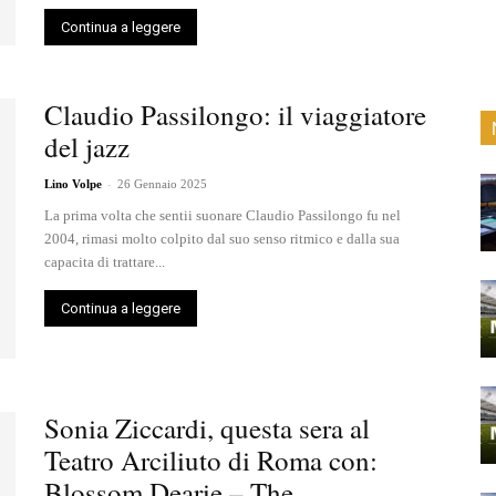
Continua a leggere
Claudio Passilongo: il viaggiatore
del jazz
-
Lino Volpe
26 Gennaio 2025
La prima volta che sentii suonare Claudio Passilongo fu nel
2004, rimasi molto colpito dal suo senso ritmico e dalla sua
capacita di trattare...
Continua a leggere
Sonia Ziccardi, questa sera al
Teatro Arciliuto di Roma con:
Blossom Dearie – The...