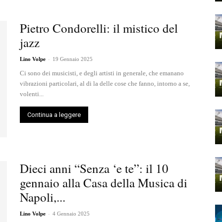
Pietro Condorelli: il mistico del
jazz
-
Lino Volpe
19 Gennaio 2025
Ci sono dei musicisti, e degli artisti in generale, che emanano
vibrazioni particolari, al di la delle cose che fanno, intorno a se,
volenti...
Continua a leggere
Dieci anni “Senza ‘e te”: il 10
gennaio alla Casa della Musica di
Napoli,...
-
Lino Volpe
4 Gennaio 2025