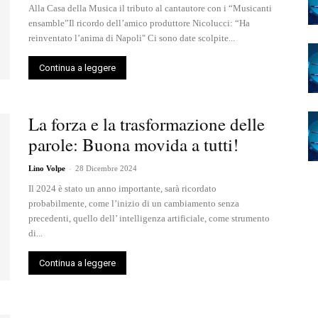
Alla Casa della Musica il tributo al cantautore con i “Musicanti
ensamble”Il ricordo dell’amico produttore Nicolucci: “Ha
reinventato l’anima di Napoli" Ci sono date scolpite...
Continua a leggere
La forza e la trasformazione delle
parole: Buona movida a tutti!
-
Lino Volpe
28 Dicembre 2024
Il 2024 è stato un anno importante, sarà ricordato
probabilmente, come l’inizio di un cambiamento senza
precedenti, quello dell’ intelligenza artificiale, come strumento
di...
Continua a leggere