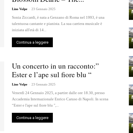
-
Lino Volpe
23 Gennaio 2025
Sonia Ziccardi, è nata a Genzano di Roma nel 1993, è una
talentuosa cantante e pianista. La sua carriera musicale è
iniziata all'età di 14...
Continua a leggere
Un concerto in un racconto:”
Ester e l’ape sul fiore blu “
-
Lino Volpe
23 Gennaio 2025
Venerdì 24 Gennaio 2025, a partire dalle ore 18.30, presso
Accademia Internazionale Enrico Caruso di Napoli. In scena
“Ester e l'ape sul fiore blu ",...
Continua a leggere