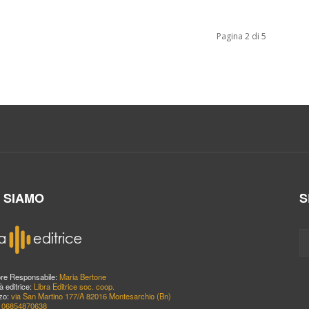
Pagina 2 di 5
I SIAMO
S
ore Responsabile:
Maria Bertone
à editrice:
Libra Editrice soc. coop.
zzo:
via San Martino 177/A 82016 Montesarchio (Bn)
:
06854870638