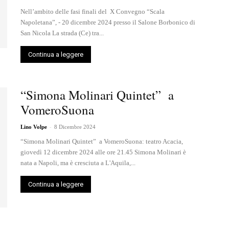
Nell’ambito delle fasi finali del X Convegno “Scala
Napoletana”, - 20 dicembre 2024 presso il Salone Borbonico di
San Nicola La strada (Ce) tra...
Continua a leggere
“Simona Molinari Quintet” a
VomeroSuona
-
Lino Volpe
8 Dicembre 2024
“Simona Molinari Quintet” a VomeroSuona: teatro Acacia,
giovedì 12 dicembre 2024 alle ore 21.45 Simona Molinari è
nata a Napoli, ma è cresciuta a L'Aquila,...
Continua a leggere