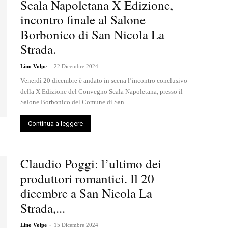
Scala Napoletana X Edizione,
incontro finale al Salone
Borbonico di San Nicola La
Strada.
-
Lino Volpe
22 Dicembre 2024
Venerdì 20 dicembre è andato in scena l’incontro conclusivo
della X Edizione del Convegno Scala Napoletana, presso il
Salone Borbonico del Comune di San...
Continua a leggere
Claudio Poggi: l’ultimo dei
produttori romantici. Il 20
dicembre a San Nicola La
Strada,...
-
Lino Volpe
15 Dicembre 2024