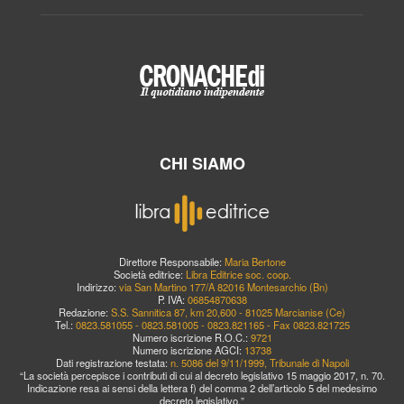
CHI SIAMO
Direttore Responsabile:
Maria Bertone
Società editrice:
Libra Editrice soc. coop.
Indirizzo:
via San Martino 177/A 82016 Montesarchio (Bn)
P. IVA:
06854870638
Redazione:
S.S. Sannitica 87, km 20,600 - 81025 Marcianise (Ce)
Tel.:
0823.581055 - 0823.581005 - 0823.821165 - Fax 0823.821725
Numero iscrizione R.O.C.:
9721
Numero iscrizione AGCI:
13738
Dati registrazione testata:
n. 5086 del 9/11/1999, Tribunale di Napoli
“La società percepisce i contributi di cui al decreto legislativo 15 maggio 2017, n. 70.
Indicazione resa ai sensi della lettera f) del comma 2 dell’articolo 5 del medesimo
decreto legislativo.”