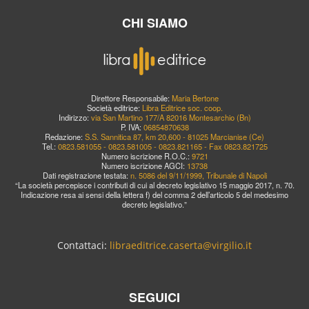
CHI SIAMO
Direttore Responsabile:
Maria Bertone
Società editrice:
Libra Editrice soc. coop.
Indirizzo:
via San Martino 177/A 82016 Montesarchio (Bn)
P. IVA:
06854870638
Redazione:
S.S. Sannitica 87, km 20,600 - 81025 Marcianise (Ce)
Tel.:
0823.581055 - 0823.581005 - 0823.821165 - Fax 0823.821725
Numero iscrizione R.O.C.:
9721
Numero iscrizione AGCI:
13738
Dati registrazione testata:
n. 5086 del 9/11/1999, Tribunale di Napoli
“La società percepisce i contributi di cui al decreto legislativo 15 maggio 2017, n. 70.
Indicazione resa ai sensi della lettera f) del comma 2 dell’articolo 5 del medesimo
decreto legislativo.”
Contattaci:
libraeditrice.caserta@virgilio.it
SEGUICI