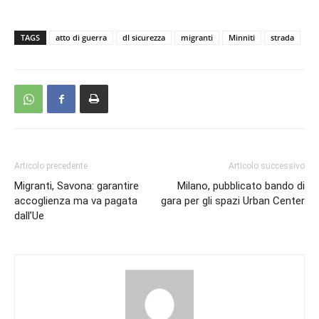
TAGS
atto di guerra
dl sicurezza
migranti
Minniti
strada
Articolo precedente
Articolo successivo
Migranti, Savona: garantire
Milano, pubblicato bando di
accoglienza ma va pagata
gara per gli spazi Urban Center
dall’Ue