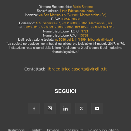
Direttore Responsabile:
Maria Bertone
Società editrice:
Libra Editrice soc. coop.
Indirizzo:
via San Martino 177/A 82016 Montesarchio (Bn)
P. IVA:
06854870638
Redazione:
S.S. Sannitica 87, km 20,600 - 81025 Marcianise (Ce)
Tel.:
0823.581055 - 0823.581005 - 0823.821165 - Fax 0823.821725
Numero iscrizione R.O.C.:
9721
Numero iscrizione AGCI:
13738
Dati registrazione testata:
n. 5086 del 9/11/1999, Tribunale di Napoli
“La società percepisce i contributi di cui al decreto legislativo 15 maggio 2017, n. 70.
Indicazione resa ai sensi della lettera f) del comma 2 dell’articolo 5 del medesimo
decreto legislativo.”
Contattaci:
libraeditrice.caserta@virgilio.it
SEGUICI
Redazione
Contatti
Privacy
Accessibilità
Policy pubblicitaria