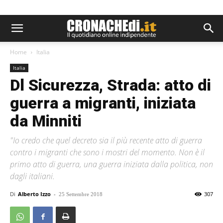
Home
Italia
Italia
Dl Sicurezza, Strada: atto di
guerra a migranti, iniziata
da Minniti
"Io credo che quel decreto sia il più recente atto di guerra
contro i migranti che sono i mostri del momento. Non è il
primo atto di guerra, una guerra iniziata dalla politica, non
dagli italiani.
Di
Alberto Izzo
-
307
25 Settembre 2018