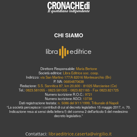
CHI SIAMO
Direttore Responsabile:
Maria Bertone
Società editrice:
Libra Editrice soc. coop.
Indirizzo:
via San Martino 177/A 82016 Montesarchio (Bn)
P. IVA:
06854870638
Redazione:
S.S. Sannitica 87, km 20,600 - 81025 Marcianise (Ce)
Tel.:
0823.581055 - 0823.581005 - 0823.821165 - Fax 0823.821725
Numero iscrizione R.O.C.:
9721
Numero iscrizione AGCI:
13738
Dati registrazione testata:
n. 5086 del 9/11/1999, Tribunale di Napoli
“La società percepisce i contributi di cui al decreto legislativo 15 maggio 2017, n. 70.
Indicazione resa ai sensi della lettera f) del comma 2 dell’articolo 5 del medesimo
decreto legislativo.”
Contattaci:
libraeditrice.caserta@virgilio.it