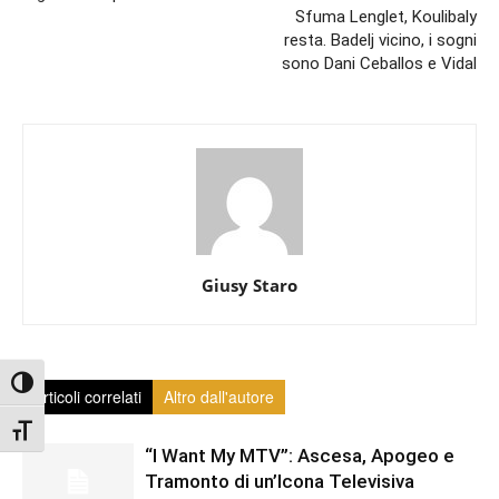
Sfuma Lenglet, Koulibaly
resta. Badelj vicino, i sogni
sono Dani Ceballos e Vidal
Giusy Staro
Attiva/disattiva alto contrasto
Articoli correlati
Altro dall'autore
Attiva/disattiva dimensione testo
“I Want My MTV”: Ascesa, Apogeo e
Tramonto di un’Icona Televisiva