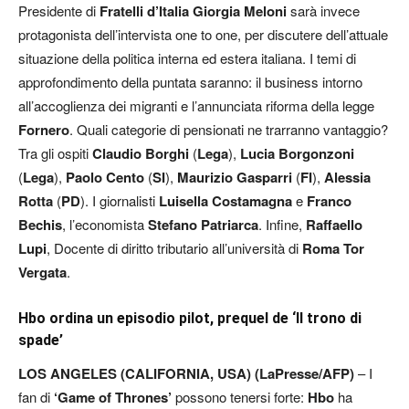
Presidente di
Fratelli d’Italia Giorgia Meloni
sarà invece
protagonista dell’intervista one to one, per discutere dell’attuale
situazione della politica interna ed estera italiana. I temi di
approfondimento della puntata saranno: il business intorno
all’accoglienza dei migranti e l’annunciata riforma della legge
Fornero
. Quali categorie di pensionati ne trarranno vantaggio?
Tra gli ospiti
Claudio Borghi
(
Lega
),
Lucia Borgonzoni
(
Lega
),
Paolo Cento
(
SI
),
Maurizio Gasparri
(
FI
),
Alessia
Rotta
(
PD
). I giornalisti
Luisella Costamagna
e
Franco
Bechis
, l’economista
Stefano Patriarca
. Infine,
Raffaello
Lupi
, Docente di diritto tributario all’università di
Roma Tor
Vergata
.
Hbo ordina un episodio pilot, prequel de ‘Il trono di
spade’
LOS ANGELES (CALIFORNIA, USA) (LaPresse/AFP)
– I
fan di
‘Game of Thrones’
possono tenersi forte:
Hbo
ha