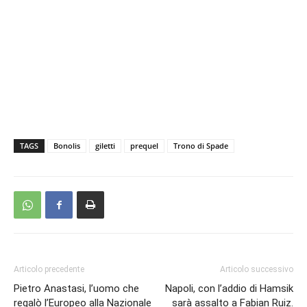
TAGS
Bonolis
giletti
prequel
Trono di Spade
Articolo precedente
Articolo successivo
Pietro Anastasi, l’uomo che
Napoli, con l’addio di Hamsik
regalò l’Europeo alla Nazionale
sarà assalto a Fabian Ruiz.