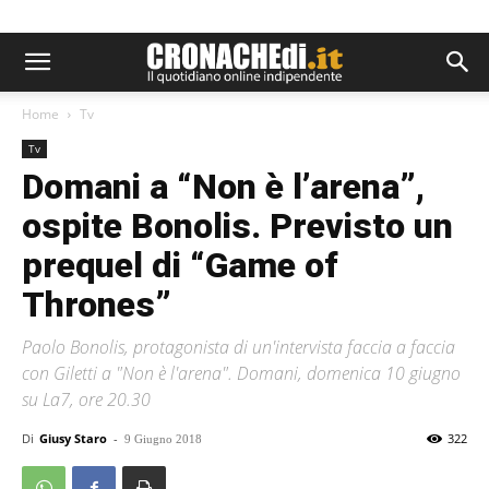
Home
Tv
Tv
Domani a “Non è l’arena”,
ospite Bonolis. Previsto un
prequel di “Game of
Thrones”
Paolo Bonolis, protagonista di un'intervista faccia a faccia
con Giletti a "Non è l'arena". Domani, domenica 10 giugno
su La7, ore 20.30
Di
Giusy Staro
-
322
9 Giugno 2018