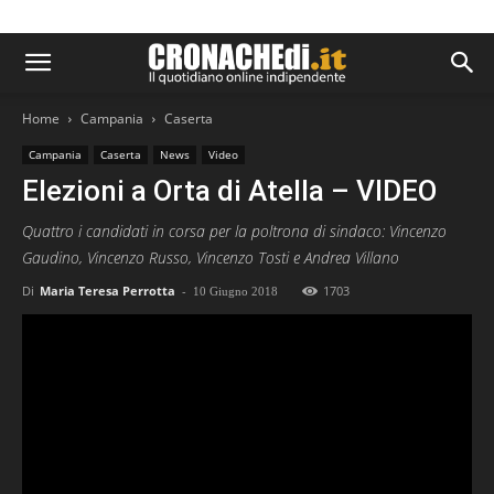
Home
Campania
Caserta
Campania
Caserta
News
Video
Elezioni a Orta di Atella – VIDEO
Quattro i candidati in corsa per la poltrona di sindaco: Vincenzo
Gaudino, Vincenzo Russo, Vincenzo Tosti e Andrea Villano
Di
Maria Teresa Perrotta
-
1703
10 Giugno 2018