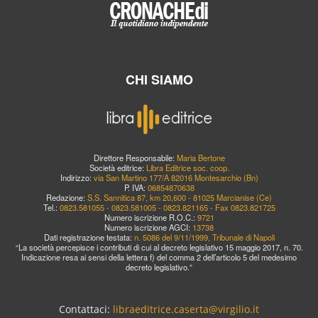
CHI SIAMO
Direttore Responsabile:
Maria Bertone
Società editrice:
Libra Editrice soc. coop.
Indirizzo:
via San Martino 177/A 82016 Montesarchio (Bn)
P. IVA:
06854870638
Redazione:
S.S. Sannitica 87, km 20,600 - 81025 Marcianise (Ce)
Tel.:
0823.581055 - 0823.581005 - 0823.821165 - Fax 0823.821725
Numero iscrizione R.O.C.:
9721
Numero iscrizione AGCI:
13738
Dati registrazione testata:
n. 5086 del 9/11/1999, Tribunale di Napoli
“La società percepisce i contributi di cui al decreto legislativo 15 maggio 2017, n. 70.
Indicazione resa ai sensi della lettera f) del comma 2 dell’articolo 5 del medesimo
decreto legislativo.”
Contattaci:
libraeditrice.caserta@virgilio.it