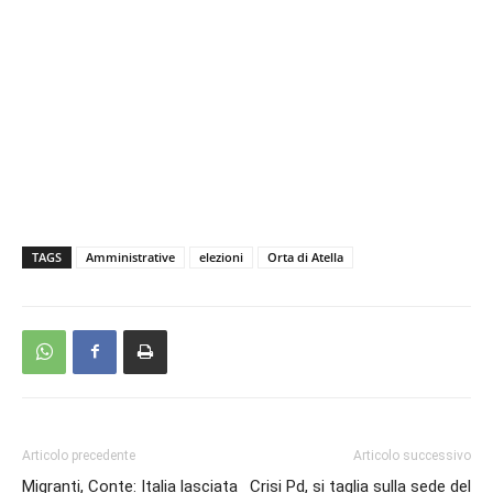
TAGS
Amministrative
elezioni
Orta di Atella
Articolo precedente
Articolo successivo
Migranti, Conte: Italia lasciata
Crisi Pd, si taglia sulla sede del