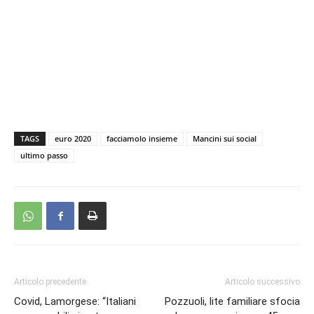
TAGS
euro 2020
facciamolo insieme
Mancini sui social
ultimo passo
Articolo precedente
Articolo successivo
Covid, Lamorgese: “Italiani
Pozzuoli, lite familiare sfocia