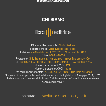
CHI SIAMO
Direttore Responsabile:
Maria Bertone
Società editrice:
Libra Editrice soc. coop.
Indirizzo:
via San Martino 177/A 82016 Montesarchio (Bn)
P. IVA:
06854870638
Redazione:
S.S. Sannitica 87, km 20,600 - 81025 Marcianise (Ce)
Tel.:
0823.581055 - 0823.581005 - 0823.821165 - Fax 0823.821725
Numero iscrizione R.O.C.:
9721
Numero iscrizione AGCI:
13738
Dati registrazione testata:
n. 5086 del 9/11/1999, Tribunale di Napoli
“La società percepisce i contributi di cui al decreto legislativo 15 maggio 2017, n. 70.
Indicazione resa ai sensi della lettera f) del comma 2 dell’articolo 5 del medesimo
decreto legislativo.”
Contattaci:
libraeditrice.caserta@virgilio.it