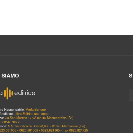
I SIAMO
S
ore Responsabile:
Maria Bertone
à editrice:
Libra Editrice soc. coop.
zzo:
via San Martino 177/A 82016 Montesarchio (Bn)
:
06854870638
ione:
S.S. Sannitica 87, km 20,600 - 81025 Marcianise (Ce)
823.581055 - 0823.581005 - 0823.821165 - Fax 0823.821725