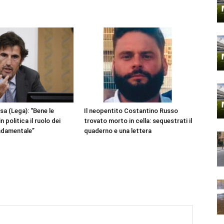
a (Lega): “Bene le
Il neopentito Costantino Russo
n politica il ruolo dei
trovato morto in cella: sequestrati il
ondamentale”
quaderno e una lettera