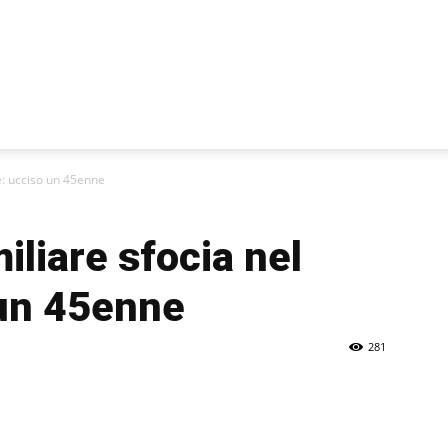
ue: ucciso un 45enne
miliare sfocia nel
un 45enne
281