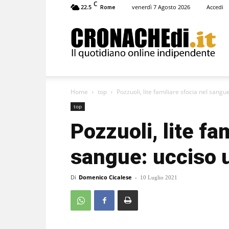
C
22.5
venerdì 7 Agosto 2026
Accedi
Rome
Cronachedi
Home
top
Pozzuoli, lite familiare sfocia nel sang
top
Pozzuoli, lite fa
sangue: ucciso 
Di
Domenico Cicalese
-
10 Luglio 2021