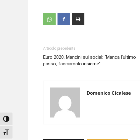
Articolo precedente
Euro 2020, Mancini sui social: “Manca l’ultimo
passo, facciamolo insieme”
Domenico Cicalese
Attiva/disattiva alto contrasto
Attiva/disattiva dimensione testo