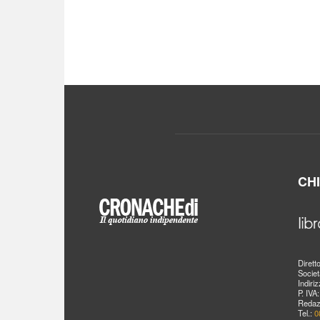
CH
Dirett
Societ
Indiri
P. IVA
Redaz
Tel.:
0