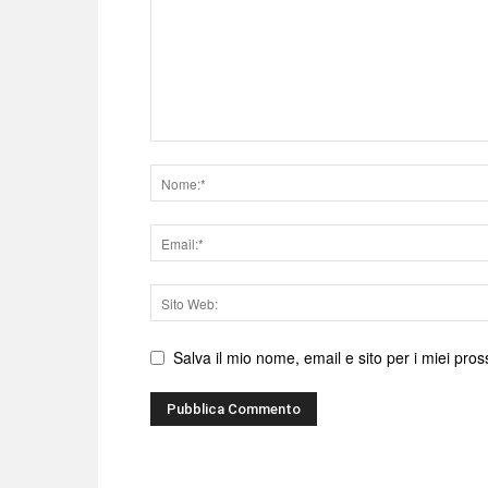
Nome
Email
Sito
web
Salva il mio nome, email e sito per i miei pr