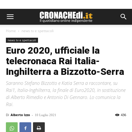
Home
news tv e spettacoli
news tv e spettacoli
Euro 2020, ufficiale la
telecronaca Rai Italia-
Inghilterra a Bizzotto-Serra
Saranno Stefano Bizzotto e Katia Serra a raccontare, su
Rai1, Italia-Inghilterra, la finale di Euro2020, in sostituzione
di Alberto Rimedio e Antonio Di Gennaro. Lo comunica la
Rai.
Di
Alberto Izzo
-
436
10 Luglio 2021