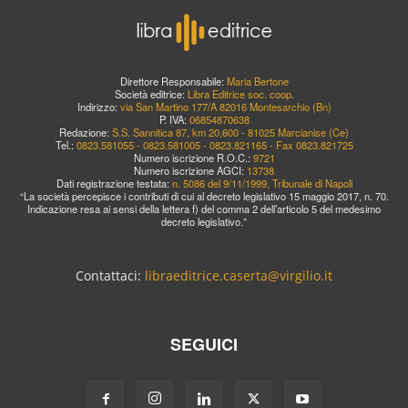
Direttore Responsabile:
Maria Bertone
Società editrice:
Libra Editrice soc. coop.
Indirizzo:
via San Martino 177/A 82016 Montesarchio (Bn)
P. IVA:
06854870638
Redazione:
S.S. Sannitica 87, km 20,600 - 81025 Marcianise (Ce)
Tel.:
0823.581055 - 0823.581005 - 0823.821165 - Fax 0823.821725
Numero iscrizione R.O.C.:
9721
Numero iscrizione AGCI:
13738
Dati registrazione testata:
n. 5086 del 9/11/1999, Tribunale di Napoli
“La società percepisce i contributi di cui al decreto legislativo 15 maggio 2017, n. 70.
Indicazione resa ai sensi della lettera f) del comma 2 dell’articolo 5 del medesimo
decreto legislativo.”
Contattaci:
libraeditrice.caserta@virgilio.it
SEGUICI