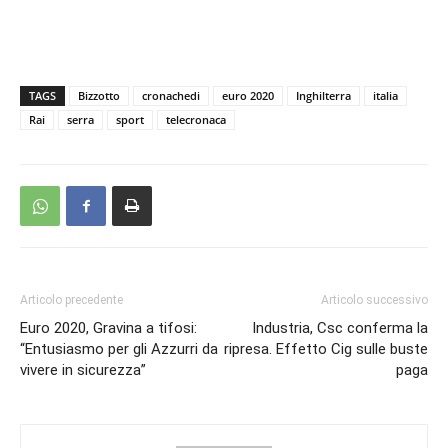
TAGS
Bizzotto
cronachedi
euro 2020
Inghilterra
italia
Rai
serra
sport
telecronaca
Articolo precedente
Articolo successivo
Euro 2020, Gravina a tifosi:
Industria, Csc conferma la
“Entusiasmo per gli Azzurri da
ripresa. Effetto Cig sulle buste
vivere in sicurezza”
paga