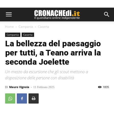
Home
Campania
Caserta
Campania
Caserta
La bellezza del paesaggio
per tutti, a Teano arriva la
seconda Joelette
Un mezzo da escursione che gli scout mettono a
disposizione delle persone con disabilità
Di
Mauro Vignola
-
1835
11 Febbraio 2025