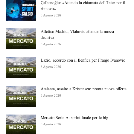
Çalhanoğlu: «Attendo la chiamata dell’Inter per il
rinnovo»
8 Agosto 2026
Atletico Madrid, Vlahovic attende la mossa
decisiva
8 Agosto 2026
Lazio, accordo con il Benfica per Franjo Ivanovic
8 Agosto 2026
Atalanta, assalto a Kristensen: pronta nuova offerta
8 Agosto 2026
Mercato Serie A: sprint finale per le big
8 Agosto 2026