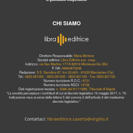
CHI SIAMO
Direttore Responsabile:
Maria Bertone
Società editrice:
Libra Editrice soc. coop.
Indirizzo:
via San Martino 177/A 82016 Montesarchio (Bn)
P. IVA:
06854870638
Redazione:
S.S. Sannitica 87, km 20,600 - 81025 Marcianise (Ce)
Tel.:
0823.581055 - 0823.581005 - 0823.821165 - Fax 0823.821725
Numero iscrizione R.O.C.:
9721
Numero iscrizione AGCI:
13738
Dati registrazione testata:
n. 5086 del 9/11/1999, Tribunale di Napoli
“La società percepisce i contributi di cui al decreto legislativo 15 maggio 2017, n. 70.
Indicazione resa ai sensi della lettera f) del comma 2 dell’articolo 5 del medesimo
decreto legislativo.”
Contattaci:
libraeditrice.caserta@virgilio.it