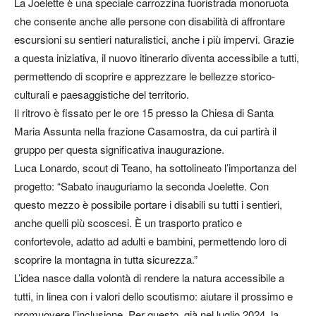
La Joelette è una speciale carrozzina fuoristrada monoruota
che consente anche alle persone con disabilità di affrontare
escursioni su sentieri naturalistici, anche i più impervi. Grazie
a questa iniziativa, il nuovo itinerario diventa accessibile a tutti,
permettendo di scoprire e apprezzare le bellezze storico-
culturali e paesaggistiche del territorio.
Il ritrovo è fissato per le ore 15 presso la Chiesa di Santa
Maria Assunta nella frazione Casamostra, da cui partirà il
gruppo per questa significativa inaugurazione.
Luca Lonardo, scout di Teano, ha sottolineato l’importanza del
progetto: “Sabato inauguriamo la seconda Joelette. Con
questo mezzo è possibile portare i disabili su tutti i sentieri,
anche quelli più scoscesi. È un trasporto pratico e
confortevole, adatto ad adulti e bambini, permettendo loro di
scoprire la montagna in tutta sicurezza.”
L’idea nasce dalla volontà di rendere la natura accessibile a
tutti, in linea con i valori dello scoutismo: aiutare il prossimo e
promuovere l’inclusione. Per questo, già nel luglio 2024, la