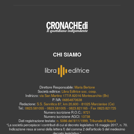
CHI SIAMO
Direttore Responsabile:
Maria Bertone
Società editrice:
Libra Editrice soc. coop.
Indirizzo:
via San Martino 177/A 82016 Montesarchio (Bn)
P. IVA:
06854870638
Redazione:
S.S. Sannitica 87, km 20,600 - 81025 Marcianise (Ce)
Tel.:
0823.581055 - 0823.581005 - 0823.821165 - Fax 0823.821725
Numero iscrizione R.O.C.:
9721
Numero iscrizione AGCI:
13738
Dati registrazione testata:
n. 5086 del 9/11/1999, Tribunale di Napoli
“La società percepisce i contributi di cui al decreto legislativo 15 maggio 2017, n. 70.
Indicazione resa ai sensi della lettera f) del comma 2 dell’articolo 5 del medesimo
decreto legislativo.”