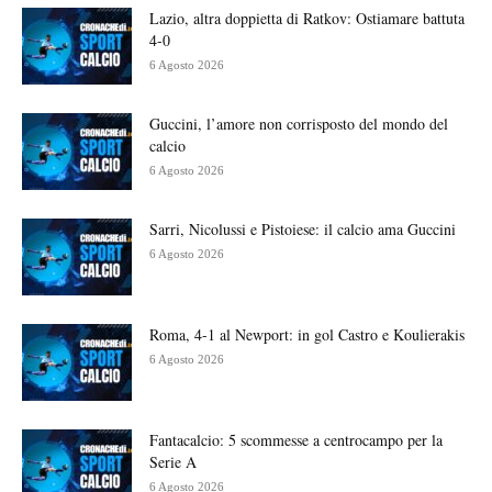
Lazio, altra doppietta di Ratkov: Ostiamare battuta
4-0
6 Agosto 2026
Guccini, l’amore non corrisposto del mondo del
calcio
6 Agosto 2026
Sarri, Nicolussi e Pistoiese: il calcio ama Guccini
6 Agosto 2026
Roma, 4-1 al Newport: in gol Castro e Koulierakis
6 Agosto 2026
Fantacalcio: 5 scommesse a centrocampo per la
Serie A
6 Agosto 2026