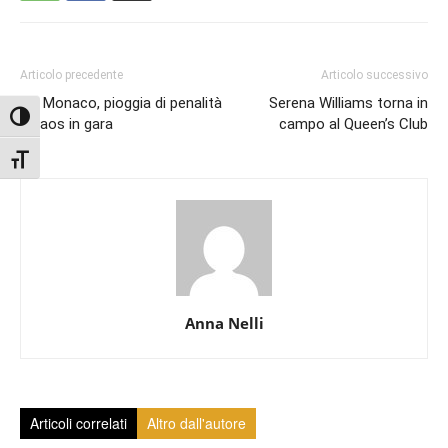
Articolo precedente
Articolo successivo
GP Monaco, pioggia di penalità
Serena Williams torna in
Attiva/disattiva alto contrasto
e caos in gara
campo al Queen’s Club
Attiva/disattiva dimensione testo
Anna Nelli
Articoli correlati
Altro dall'autore