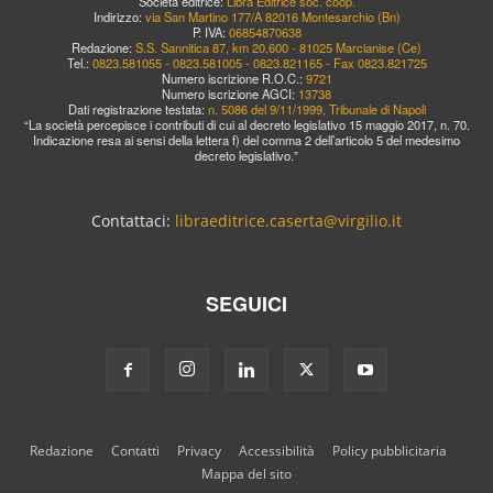
Società editrice:
Libra Editrice soc. coop.
Indirizzo:
via San Martino 177/A 82016 Montesarchio (Bn)
P. IVA:
06854870638
Redazione:
S.S. Sannitica 87, km 20,600 - 81025 Marcianise (Ce)
Tel.:
0823.581055 - 0823.581005 - 0823.821165 - Fax 0823.821725
Numero iscrizione R.O.C.:
9721
Numero iscrizione AGCI:
13738
Dati registrazione testata:
n. 5086 del 9/11/1999, Tribunale di Napoli
“La società percepisce i contributi di cui al decreto legislativo 15 maggio 2017, n. 70.
Indicazione resa ai sensi della lettera f) del comma 2 dell’articolo 5 del medesimo
decreto legislativo.”
Contattaci:
libraeditrice.caserta@virgilio.it
SEGUICI
Redazione
Contatti
Privacy
Accessibilità
Policy pubblicitaria
Mappa del sito