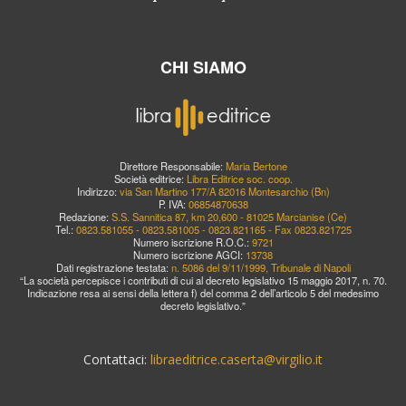
CHI SIAMO
Direttore Responsabile:
Maria Bertone
Società editrice:
Libra Editrice soc. coop.
Indirizzo:
via San Martino 177/A 82016 Montesarchio (Bn)
P. IVA:
06854870638
Redazione:
S.S. Sannitica 87, km 20,600 - 81025 Marcianise (Ce)
Tel.:
0823.581055 - 0823.581005 - 0823.821165 - Fax 0823.821725
Numero iscrizione R.O.C.:
9721
Numero iscrizione AGCI:
13738
Dati registrazione testata:
n. 5086 del 9/11/1999, Tribunale di Napoli
“La società percepisce i contributi di cui al decreto legislativo 15 maggio 2017, n. 70.
Indicazione resa ai sensi della lettera f) del comma 2 dell’articolo 5 del medesimo
decreto legislativo.”
Contattaci:
libraeditrice.caserta@virgilio.it