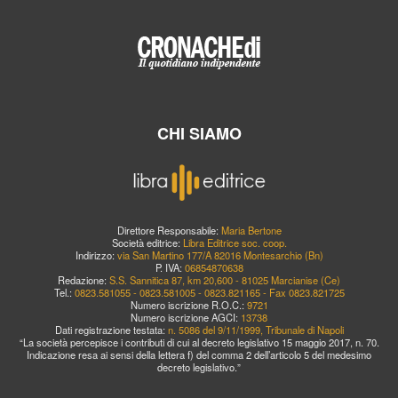
CHI SIAMO
Direttore Responsabile:
Maria Bertone
Società editrice:
Libra Editrice soc. coop.
Indirizzo:
via San Martino 177/A 82016 Montesarchio (Bn)
P. IVA:
06854870638
Redazione:
S.S. Sannitica 87, km 20,600 - 81025 Marcianise (Ce)
Tel.:
0823.581055 - 0823.581005 - 0823.821165 - Fax 0823.821725
Numero iscrizione R.O.C.:
9721
Numero iscrizione AGCI:
13738
Dati registrazione testata:
n. 5086 del 9/11/1999, Tribunale di Napoli
“La società percepisce i contributi di cui al decreto legislativo 15 maggio 2017, n. 70.
Indicazione resa ai sensi della lettera f) del comma 2 dell’articolo 5 del medesimo
decreto legislativo.”