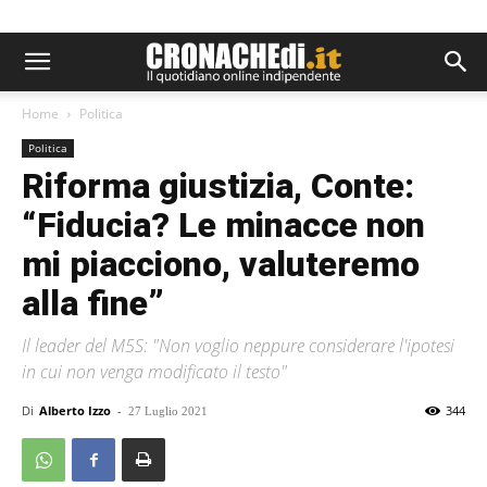
Home
Politica
Politica
Riforma giustizia, Conte:
“Fiducia? Le minacce non
mi piacciono, valuteremo
alla fine”
Il leader del M5S: "Non voglio neppure considerare l'ipotesi
in cui non venga modificato il testo"
Di
Alberto Izzo
-
344
27 Luglio 2021