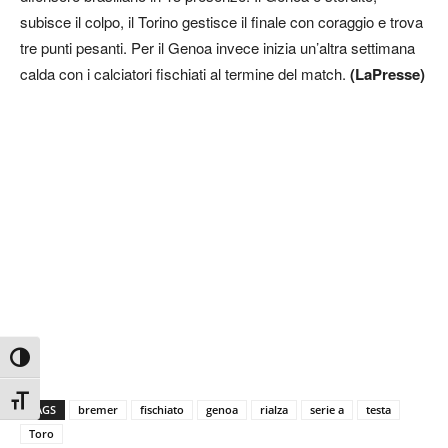
subisce il colpo, il Torino gestisce il finale con coraggio e trova
tre punti pesanti. Per il Genoa invece inizia un’altra settimana
calda con i calciatori fischiati al termine del match.
(LaPresse)
Attiva/disattiva alto contrasto
Attiva/disattiva dimensione testo
TAGS
bremer
fischiato
genoa
rialza
serie a
testa
Toro