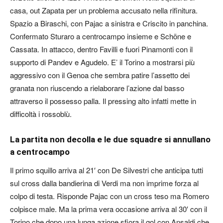
casa, out Zapata per un problema accusato nella rifinitura.
Spazio a Biraschi, con Pajac a sinistra e Criscito in panchina.
Confermato Sturaro a centrocampo insieme e Schöne e
Cassata. In attacco, dentro Favilli e fuori Pinamonti con il
supporto di Pandev e Agudelo. E’ il Torino a mostrarsi più
aggressivo con il Genoa che sembra patire l’assetto dei
granata non riuscendo a rielaborare l’azione dal basso
attraverso il possesso palla. Il pressing alto infatti mette in
difficoltà i rossoblù.
La partita non decolla e le due squadre si annullano
a centrocampo
Il primo squillo arriva al 21′ con De Silvestri che anticipa tutti
sul cross dalla bandierina di Verdi ma non imprime forza al
colpo di testa. Risponde Pajac con un cross teso ma Romero
colpisce male. Ma la prima vera occasione arriva al 30′ con il
Torino che dopo una lunga azione sfiora il gol con Ansaldi che