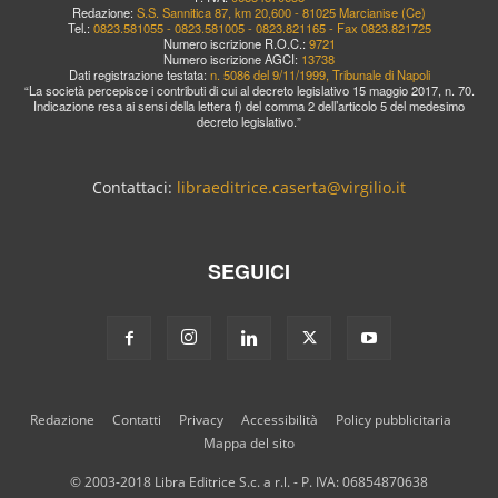
Redazione:
S.S. Sannitica 87, km 20,600 - 81025 Marcianise (Ce)
Tel.:
0823.581055 - 0823.581005 - 0823.821165 - Fax 0823.821725
Numero iscrizione R.O.C.:
9721
Numero iscrizione AGCI:
13738
Dati registrazione testata:
n. 5086 del 9/11/1999, Tribunale di Napoli
“La società percepisce i contributi di cui al decreto legislativo 15 maggio 2017, n. 70.
Indicazione resa ai sensi della lettera f) del comma 2 dell’articolo 5 del medesimo
decreto legislativo.”
Contattaci:
libraeditrice.caserta@virgilio.it
SEGUICI
Redazione
Contatti
Privacy
Accessibilità
Policy pubblicitaria
Mappa del sito
© 2003-2018 Libra Editrice S.c. a r.l. - P. IVA: 06854870638