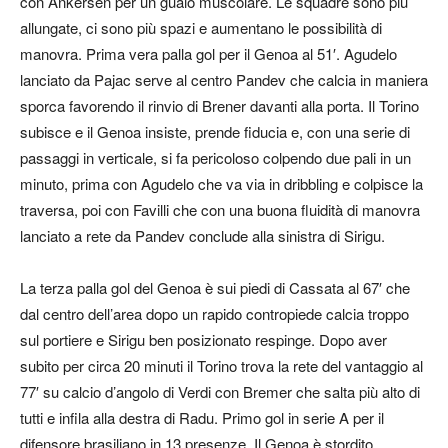
con Ankersen per un guaio muscolare. Le squadre sono più
allungate, ci sono più spazi e aumentano le possibilità di
manovra. Prima vera palla gol per il Genoa al 51′. Agudelo
lanciato da Pajac serve al centro Pandev che calcia in maniera
sporca favorendo il rinvio di Brener davanti alla porta. Il Torino
subisce e il Genoa insiste, prende fiducia e, con una serie di
passaggi in verticale, si fa pericoloso colpendo due pali in un
minuto, prima con Agudelo che va via in dribbling e colpisce la
traversa, poi con Favilli che con una buona fluidità di manovra
lanciato a rete da Pandev conclude alla sinistra di Sirigu.
La terza palla gol del Genoa è sui piedi di Cassata al 67′ che
dal centro dell’area dopo un rapido contropiede calcia troppo
sul portiere e Sirigu ben posizionato respinge. Dopo aver
subito per circa 20 minuti il Torino trova la rete del vantaggio al
77′ su calcio d’angolo di Verdi con Bremer che salta più alto di
tutti e infila alla destra di Radu. Primo gol in serie A per il
difensore brasiliano in 13 presenze. Il Genoa è stordito,