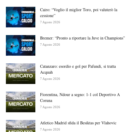
Cairo: “Voglio il miglior Toro, poi valuterò la
cessione”
7 Agosto 2026
Bremer: “Pronto a riportare la Juve in Champions”
7 Agosto 2026
Catanzaro: esordio e gol per Pafundi, si tratta
Acquah
7 Agosto 2026
Fiorentina, Ndour a segno: 1-1 col Deportivo A
Coruna
7 Agosto 2026
Atletico Madrid sfida il Besiktas per Vlahovic
7 Agosto 2026