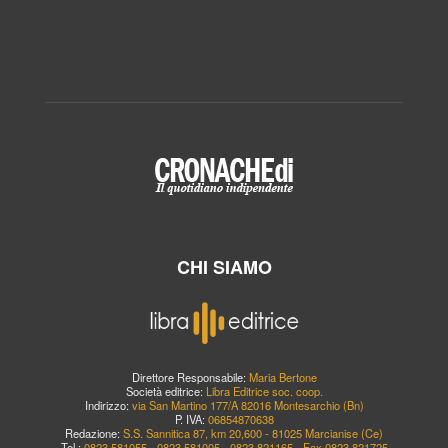
CHI SIAMO
Direttore Responsabile:
Maria Bertone
Società editrice:
Libra Editrice soc. coop.
Indirizzo:
via San Martino 177/A 82016 Montesarchio (Bn)
P. IVA:
06854870638
Redazione:
S.S. Sannitica 87, km 20,600 - 81025 Marcianise (Ce)
Tel.:
0823.581055 - 0823.581005 - 0823.821165 - Fax 0823.821725