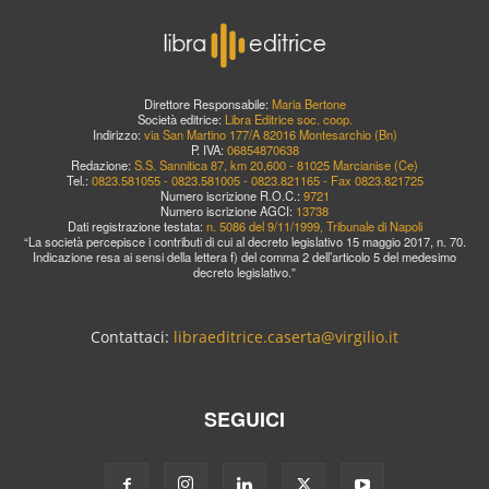
Direttore Responsabile:
Maria Bertone
Società editrice:
Libra Editrice soc. coop.
Indirizzo:
via San Martino 177/A 82016 Montesarchio (Bn)
P. IVA:
06854870638
Redazione:
S.S. Sannitica 87, km 20,600 - 81025 Marcianise (Ce)
Tel.:
0823.581055 - 0823.581005 - 0823.821165 - Fax 0823.821725
Numero iscrizione R.O.C.:
9721
Numero iscrizione AGCI:
13738
Dati registrazione testata:
n. 5086 del 9/11/1999, Tribunale di Napoli
“La società percepisce i contributi di cui al decreto legislativo 15 maggio 2017, n. 70.
Indicazione resa ai sensi della lettera f) del comma 2 dell’articolo 5 del medesimo
decreto legislativo.”
Contattaci:
libraeditrice.caserta@virgilio.it
SEGUICI