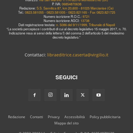
P. IVA:
06854870638
Redazione:
S.S. Sannitica 87, km 20,600 - 81025 Marcianise (Ce)
Tel.:
0823.581055 - 0823.581005 - 0823.821165 - Fax 0823.821725
Numero iscrizione R.O.C.:
9721
Numero iscrizione AGCI:
13738
Dati registrazione testata:
n. 5086 del 9/11/1999, Tribunale di Napoli
“La società percepisce i contributi di cui al decreto legislativo 15 maggio 2017, n. 70.
Indicazione resa ai sensi della lettera f) del comma 2 dell’articolo 5 del medesimo
decreto legislativo.”
Contattaci:
libraeditrice.caserta@virgilio.it
SEGUICI
Redazione
Contatti
Privacy
Accessibilità
Policy pubblicitaria
Mappa del sito