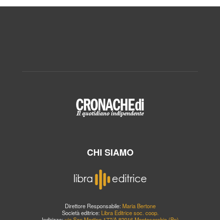
CHI SIAMO
Direttore Responsabile:
Maria Bertone
Società editrice:
Libra Editrice soc. coop.
Indirizzo:
via San Martino 177/A 82016 Montesarchio (Bn)