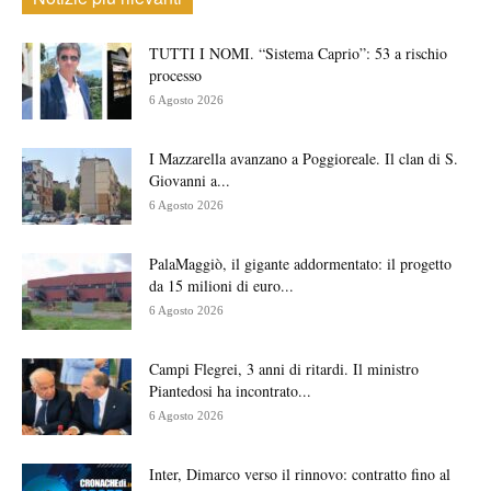
TUTTI I NOMI. “Sistema Caprio”: 53 a rischio
processo
6 Agosto 2026
I Mazzarella avanzano a Poggioreale. Il clan di S.
Giovanni a...
6 Agosto 2026
PalaMaggiò, il gigante addormentato: il progetto
da 15 milioni di euro...
6 Agosto 2026
Campi Flegrei, 3 anni di ritardi. Il ministro
Piantedosi ha incontrato...
6 Agosto 2026
Inter, Dimarco verso il rinnovo: contratto fino al