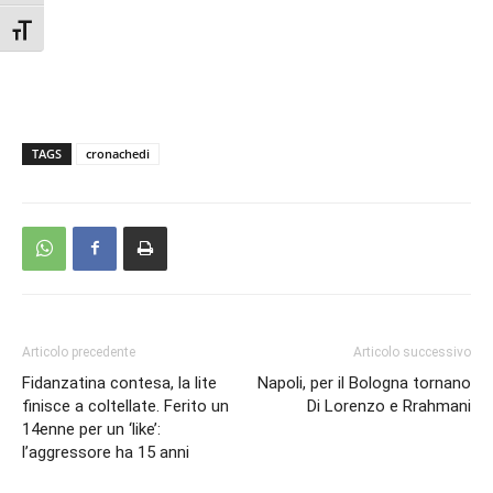
Attiva/disattiva dimensione testo
TAGS
cronachedi
Articolo precedente
Articolo successivo
Fidanzatina contesa, la lite
Napoli, per il Bologna tornano
finisce a coltellate. Ferito un
Di Lorenzo e Rrahmani
14enne per un ‘like’:
l’aggressore ha 15 anni