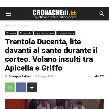
Home
Cronaca
Cronaca
Economia
news economia
top economia
Trentola Ducenta, lite
davanti al santo durante il
corteo. Volano insulti tra
Apicella e Griffo
Di
Giuseppe Tallino
-
775
11 Maggio 2026