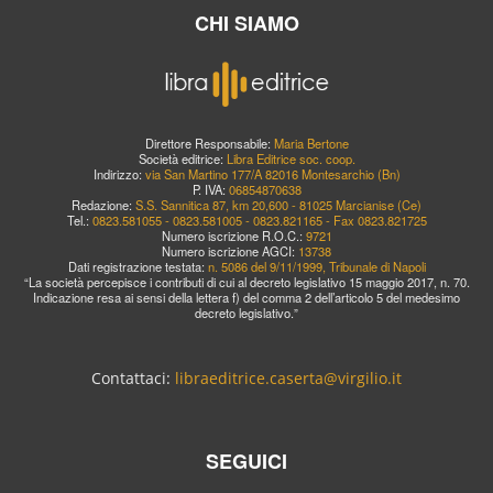
CHI SIAMO
Direttore Responsabile:
Maria Bertone
Società editrice:
Libra Editrice soc. coop.
Indirizzo:
via San Martino 177/A 82016 Montesarchio (Bn)
P. IVA:
06854870638
Redazione:
S.S. Sannitica 87, km 20,600 - 81025 Marcianise (Ce)
Tel.:
0823.581055 - 0823.581005 - 0823.821165 - Fax 0823.821725
Numero iscrizione R.O.C.:
9721
Numero iscrizione AGCI:
13738
Dati registrazione testata:
n. 5086 del 9/11/1999, Tribunale di Napoli
“La società percepisce i contributi di cui al decreto legislativo 15 maggio 2017, n. 70.
Indicazione resa ai sensi della lettera f) del comma 2 dell’articolo 5 del medesimo
decreto legislativo.”
Contattaci:
libraeditrice.caserta@virgilio.it
SEGUICI