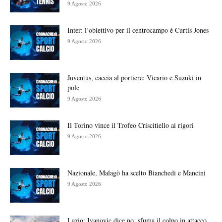
9 Agosto 2026
Inter: l’obiettivo per il centrocampo è Curtis Jones
9 Agosto 2026
Juventus, caccia al portiere: Vicario e Suzuki in
pole
9 Agosto 2026
Il Torino vince il Trofeo Criscitiello ai rigori
9 Agosto 2026
Nazionale, Malagò ha scelto Bianchedi e Mancini
9 Agosto 2026
Lazio: Ivanovic dice no, sfuma il colpo in attacco