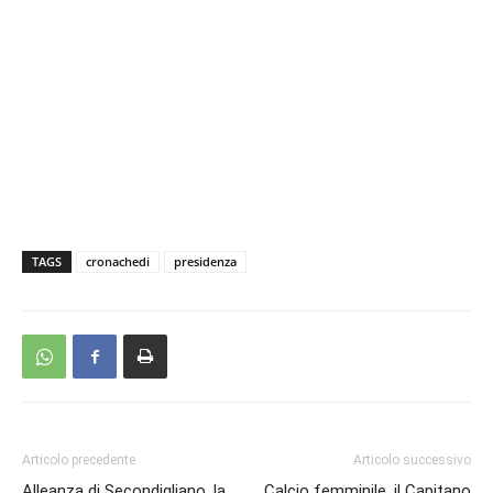
TAGS
cronachedi
presidenza
Articolo precedente
Articolo successivo
Alleanza di Secondigliano, la
Calcio femminile, il Capitano