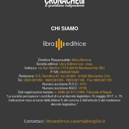
CHI SIAMO
Direttore Responsabile:
Maria Bertone
Società editrice:
Libra Editrice soc. coop.
Indirizzo:
via San Martino 177/A 82016 Montesarchio (Bn)
P. IVA:
06854870638
Redazione:
S.S. Sannitica 87, km 20,600 - 81025 Marcianise (Ce)
Tel.:
0823.581055 - 0823.581005 - 0823.821165 - Fax 0823.821725
Numero iscrizione R.O.C.:
9721
Numero iscrizione AGCI:
13738
Dati registrazione testata:
n. 5086 del 9/11/1999, Tribunale di Napoli
“La società percepisce i contributi di cui al decreto legislativo 15 maggio 2017, n. 70.
Indicazione resa ai sensi della lettera f) del comma 2 dell’articolo 5 del medesimo
decreto legislativo.”
Contattaci:
libraeditrice.caserta@virgilio.it