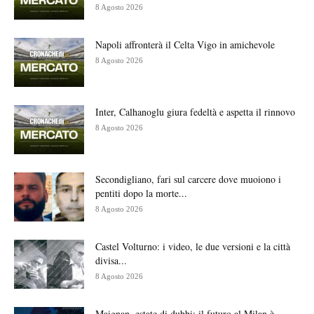
8 Agosto 2026
Napoli affronterà il Celta Vigo in amichevole
8 Agosto 2026
Inter, Calhanoglu giura fedeltà e aspetta il rinnovo
8 Agosto 2026
Secondigliano, fari sul carcere dove muoiono i
pentiti dopo la morte...
8 Agosto 2026
Castel Volturno: i video, le due versioni e la città
divisa...
8 Agosto 2026
Maignan, estate di dubbi: il futuro al Milan è