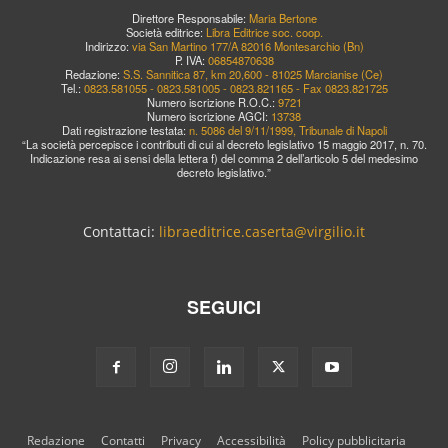
Direttore Responsabile:
Maria Bertone
Società editrice:
Libra Editrice soc. coop.
Indirizzo:
via San Martino 177/A 82016 Montesarchio (Bn)
P. IVA:
06854870638
Redazione:
S.S. Sannitica 87, km 20,600 - 81025 Marcianise (Ce)
Tel.:
0823.581055 - 0823.581005 - 0823.821165 - Fax 0823.821725
Numero iscrizione R.O.C.:
9721
Numero iscrizione AGCI:
13738
Dati registrazione testata:
n. 5086 del 9/11/1999, Tribunale di Napoli
“La società percepisce i contributi di cui al decreto legislativo 15 maggio 2017, n. 70.
Indicazione resa ai sensi della lettera f) del comma 2 dell’articolo 5 del medesimo
decreto legislativo.”
Contattaci:
libraeditrice.caserta@virgilio.it
SEGUICI
Redazione
Contatti
Privacy
Accessibilità
Policy pubblicitaria