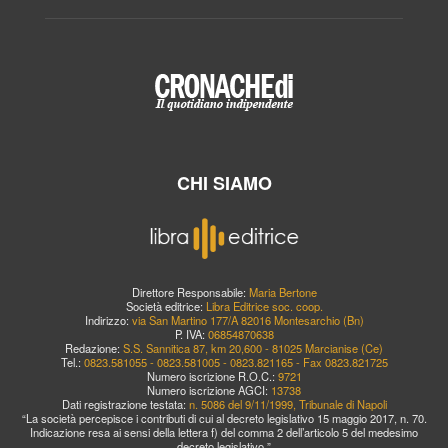
CHI SIAMO
Direttore Responsabile:
Maria Bertone
Società editrice:
Libra Editrice soc. coop.
Indirizzo:
via San Martino 177/A 82016 Montesarchio (Bn)
P. IVA:
06854870638
Redazione:
S.S. Sannitica 87, km 20,600 - 81025 Marcianise (Ce)
Tel.:
0823.581055 - 0823.581005 - 0823.821165 - Fax 0823.821725
Numero iscrizione R.O.C.:
9721
Numero iscrizione AGCI:
13738
Dati registrazione testata:
n. 5086 del 9/11/1999, Tribunale di Napoli
“La società percepisce i contributi di cui al decreto legislativo 15 maggio 2017, n. 70.
Indicazione resa ai sensi della lettera f) del comma 2 dell’articolo 5 del medesimo
decreto legislativo.”