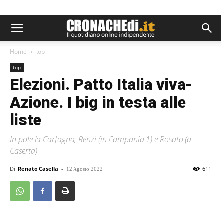
Home
top
top
Elezioni. Patto Italia viva-
Azione. I big in testa alle
liste
In pole la Carfagna, Renzi (in Campania 1) e Rosato (a
Caserta)
Di
Renato Casella
-
611
12 Agosto 2022