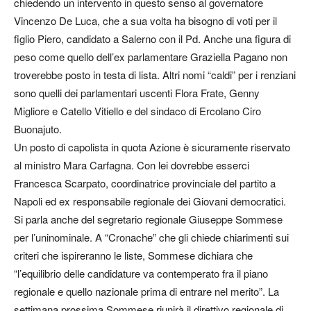
chiedendo un intervento in questo senso al governatore
Vincenzo De Luca, che a sua volta ha bisogno di voti per il
figlio Piero, candidato a Salerno con il Pd. Anche una figura di
peso come quello dell’ex parlamentare Graziella Pagano non
troverebbe posto in testa di lista. Altri nomi “caldi” per i renziani
sono quelli dei parlamentari uscenti Flora Frate, Genny
Migliore e Catello Vitiello e del sindaco di Ercolano Ciro
Buonajuto.
Un posto di capolista in quota Azione è sicuramente riservato
al ministro Mara Carfagna. Con lei dovrebbe esserci
Francesca Scarpato, coordinatrice provinciale del partito a
Napoli ed ex responsabile regionale dei Giovani democratici.
Si parla anche del segretario regionale Giuseppe Sommese
per l’uninominale. A “Cronache” che gli chiede chiarimenti sui
criteri che ispireranno le liste, Sommese dichiara che
“l’equilibrio delle candidature va contemperato fra il piano
regionale e quello nazionale prima di entrare nel merito”. La
settimana prossima Sommese riunirà il direttivo regionale di