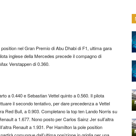
e position nel Gran Premio di Abu Dhabi di F1, ultima gara
pilota inglese della Mercedes precede il compagno di
i Max Verstappen di 0.360.
to a 0.440 e Sebastian Vettel quinto a 0.560. Il pilota
uare il secondo tentativo, per dare precedenza a Vettel
ra Red Bull, a 0.903. Completano la top ten Lando Norris su
enault a 1.677. Nono posto per Carlos Sainz Jer sull’altra
altra Renault a 1.931. Per Hamilton la pole position
artirà comunque dall’ultima posizione in griglia per una