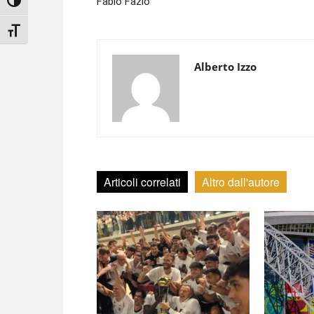
Fabio Fazio
Attiva/disattiva alto contrasto
Attiva/disattiva dimensione testo
Alberto Izzo
Articoli correlati
Altro dall'autore