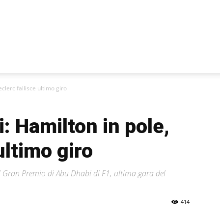
i
clerc fallisce ultimo giro
: Hamilton in pole,
ultimo giro
l Gran Premio di Abu Dhabi di F1, ultima gara del
414