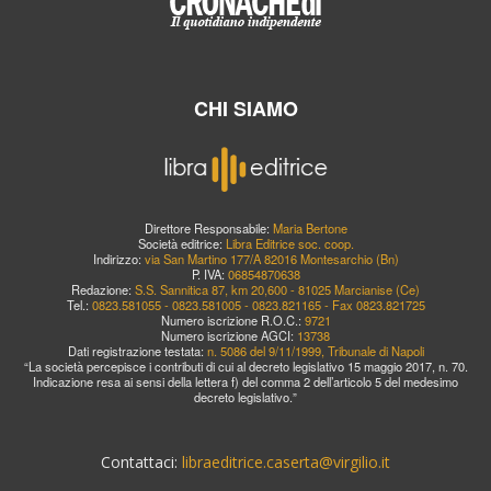
CHI SIAMO
Direttore Responsabile:
Maria Bertone
Società editrice:
Libra Editrice soc. coop.
Indirizzo:
via San Martino 177/A 82016 Montesarchio (Bn)
P. IVA:
06854870638
Redazione:
S.S. Sannitica 87, km 20,600 - 81025 Marcianise (Ce)
Tel.:
0823.581055 - 0823.581005 - 0823.821165 - Fax 0823.821725
Numero iscrizione R.O.C.:
9721
Numero iscrizione AGCI:
13738
Dati registrazione testata:
n. 5086 del 9/11/1999, Tribunale di Napoli
“La società percepisce i contributi di cui al decreto legislativo 15 maggio 2017, n. 70.
Indicazione resa ai sensi della lettera f) del comma 2 dell’articolo 5 del medesimo
decreto legislativo.”
Contattaci:
libraeditrice.caserta@virgilio.it