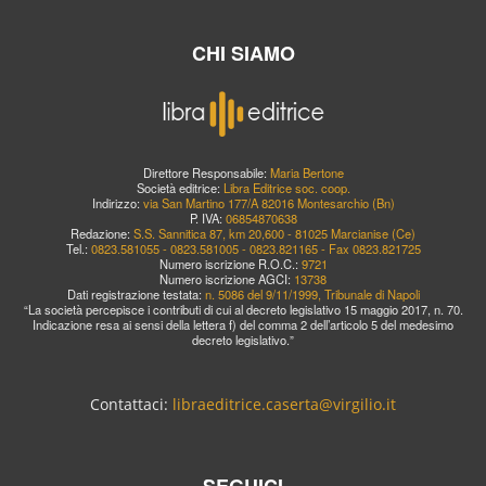
CHI SIAMO
Direttore Responsabile:
Maria Bertone
Società editrice:
Libra Editrice soc. coop.
Indirizzo:
via San Martino 177/A 82016 Montesarchio (Bn)
P. IVA:
06854870638
Redazione:
S.S. Sannitica 87, km 20,600 - 81025 Marcianise (Ce)
Tel.:
0823.581055 - 0823.581005 - 0823.821165 - Fax 0823.821725
Numero iscrizione R.O.C.:
9721
Numero iscrizione AGCI:
13738
Dati registrazione testata:
n. 5086 del 9/11/1999, Tribunale di Napoli
“La società percepisce i contributi di cui al decreto legislativo 15 maggio 2017, n. 70.
Indicazione resa ai sensi della lettera f) del comma 2 dell’articolo 5 del medesimo
decreto legislativo.”
Contattaci:
libraeditrice.caserta@virgilio.it
SEGUICI