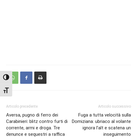
Attiva/disattiva alto contrasto
Attiva/disattiva dimensione testo
Articolo precedente
Articolo successivo
Aversa, pugno di ferro dei
Fuga a tutta velocità sulla
Carabinieri: blitz contro furti di
Domiziana: ubriaco al volante
corrente, armi e droga. Tre
ignora l’alt e scatena un
denunce e sequestri a raffica
inseguimento