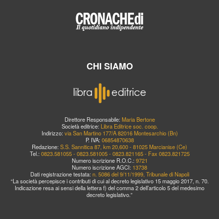
CHI SIAMO
Direttore Responsabile:
Maria Bertone
Società editrice:
Libra Editrice soc. coop.
Indirizzo:
via San Martino 177/A 82016 Montesarchio (Bn)
P. IVA:
06854870638
Redazione:
S.S. Sannitica 87, km 20,600 - 81025 Marcianise (Ce)
Tel.:
0823.581055 - 0823.581005 - 0823.821165 - Fax 0823.821725
Numero iscrizione R.O.C.:
9721
Numero iscrizione AGCI:
13738
Dati registrazione testata:
n. 5086 del 9/11/1999, Tribunale di Napoli
“La società percepisce i contributi di cui al decreto legislativo 15 maggio 2017, n. 70.
Indicazione resa ai sensi della lettera f) del comma 2 dell’articolo 5 del medesimo
decreto legislativo.”