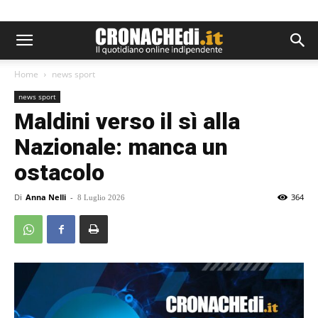
Home
news sport
news sport
Maldini verso il sì alla
Nazionale: manca un
ostacolo
Di
Anna Nelli
-
364
8 Luglio 2026