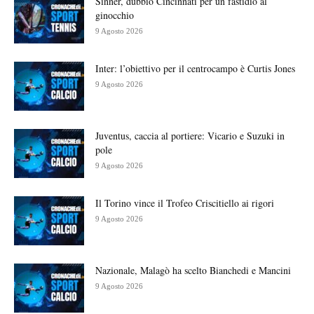
Sinner, dubbio Cincinnati per un fastidio al
ginocchio
9 Agosto 2026
Inter: l’obiettivo per il centrocampo è Curtis Jones
9 Agosto 2026
Juventus, caccia al portiere: Vicario e Suzuki in
pole
9 Agosto 2026
Il Torino vince il Trofeo Criscitiello ai rigori
9 Agosto 2026
Nazionale, Malagò ha scelto Bianchedi e Mancini
9 Agosto 2026