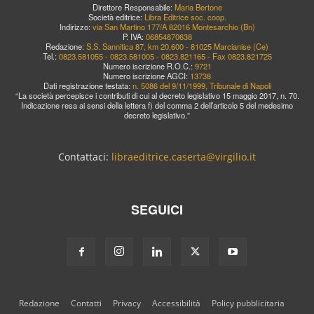
Direttore Responsabile:
Maria Bertone
Società editrice:
Libra Editrice soc. coop.
Indirizzo:
via San Martino 177/A 82016 Montesarchio (Bn)
P. IVA:
06854870638
Redazione:
S.S. Sannitica 87, km 20,600 - 81025 Marcianise (Ce)
Tel.:
0823.581055 - 0823.581005 - 0823.821165 - Fax 0823.821725
Numero iscrizione R.O.C.:
9721
Numero iscrizione AGCI:
13738
Dati registrazione testata:
n. 5086 del 9/11/1999, Tribunale di Napoli
“La società percepisce i contributi di cui al decreto legislativo 15 maggio 2017, n. 70.
Indicazione resa ai sensi della lettera f) del comma 2 dell’articolo 5 del medesimo
decreto legislativo.”
Contattaci:
libraeditrice.caserta@virgilio.it
SEGUICI
Redazione
Contatti
Privacy
Accessibilità
Policy pubblicitaria