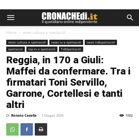
Home
news cultura e spettacoli
news cultura e spettacoli
news tv e spettacoli
news tv&spettacoli
spettacoli
top tv e spettacoli
Tv&Spettacoli
Reggia, in 170 a Giuli:
Maffei da confermare. Tra i
firmatari Toni Servillo,
Garrone, Cortellesi e tanti
altri
Di
Renato Casella
-
1002
5 Giugno 2026