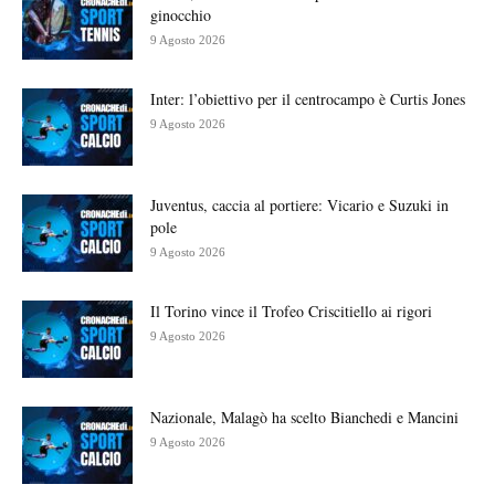
ginocchio
9 Agosto 2026
Inter: l’obiettivo per il centrocampo è Curtis Jones
9 Agosto 2026
Juventus, caccia al portiere: Vicario e Suzuki in
pole
9 Agosto 2026
Il Torino vince il Trofeo Criscitiello ai rigori
9 Agosto 2026
Nazionale, Malagò ha scelto Bianchedi e Mancini
9 Agosto 2026