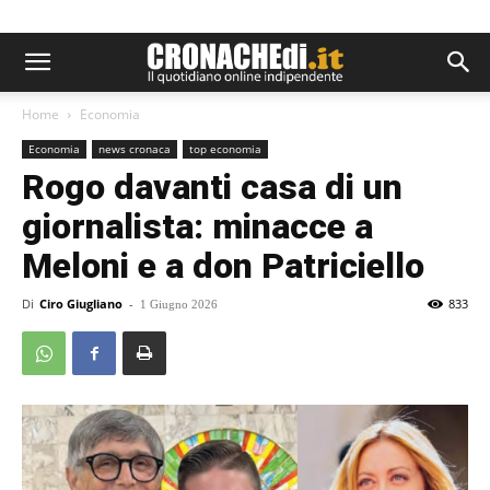
Home
Economia
Economia
news cronaca
top economia
Rogo davanti casa di un
giornalista: minacce a
Meloni e a don Patriciello
Di
Ciro Giugliano
-
833
1 Giugno 2026