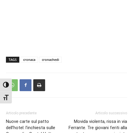
TAGS
cronaca
cronachedi
Attiva/disattiva alto contrasto
Attiva/disattiva dimensione testo
Articolo precedente
Articolo successivo
Nuove carte sul patto
Movida violenta, rissa in via
dell’hotel: l’inchiesta sulle
Ferrante. Tre giovani feriti alla