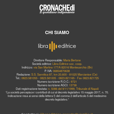
CHI SIAMO
Direttore Responsabile:
Maria Bertone
Società editrice:
Libra Editrice soc. coop.
Indirizzo:
via San Martino 177/A 82016 Montesarchio (Bn)
P. IVA:
06854870638
Redazione:
S.S. Sannitica 87, km 20,600 - 81025 Marcianise (Ce)
Tel.:
0823.581055 - 0823.581005 - 0823.821165 - Fax 0823.821725
Numero iscrizione R.O.C.:
9721
Numero iscrizione AGCI:
13738
Dati registrazione testata:
n. 5086 del 9/11/1999, Tribunale di Napoli
“La società percepisce i contributi di cui al decreto legislativo 15 maggio 2017, n. 70.
Indicazione resa ai sensi della lettera f) del comma 2 dell’articolo 5 del medesimo
decreto legislativo.”