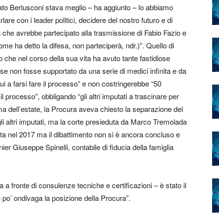
tato Berlusconi stava meglio – ha aggiunto – lo abbiamo
are con i leader politici, decidere del nostro futuro e di
na che avrebbe partecipato alla trasmissione di Fabio Fazio e
come ha detto la difesa, non parteciperà, ndr.)”. Quello di
o che nel corso della sua vita ha avuto tante fastidiose
 se non fosse supportato da una serie di medici infinita e da
i a farsi fare il processo” e non costringerebbe “50
il processo”, obbligando “gli altri imputati a trascinare per
ma dell’estate, la Procura aveva chiesto la separazione del
li altri imputati, ma la corte presieduta da Marco Tremolada
ta nel 2017 ma il dibattimento non si è ancora concluso e
ier Giuseppe Spinelli, contabile di fiducia della famiglia
 a fronte di consulenze tecniche e certificazioni – è stato il
o’ ondivaga la posizione della Procura”.