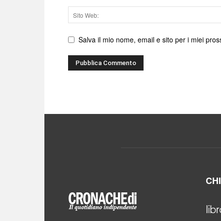
Sito
web
Salva il mio nome, email e sito per i miei pr
CH