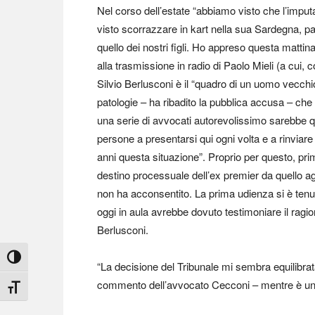
Nel corso dell’estate “abbiamo visto che l’impu
visto scorrazzare in kart nella sua Sardegna, parl
quello dei nostri figli. Ho appreso questa matti
alla trasmissione in radio di Paolo Mieli (a cui, 
Silvio Berlusconi è il “quadro di un uomo vecchi
patologie – ha ribadito la pubblica accusa – che
una serie di avvocati autorevolissimo sarebbe qu
persone a presentarsi qui ogni volta e a rinviare 
anni questa situazione”. Proprio per questo, pri
destino processuale dell’ex premier da quello ag
non ha acconsentito. La prima udienza si è tenu
oggi in aula avrebbe dovuto testimoniare il ragion
Berlusconi.
Attiva/disattiva alto contrasto
“La decisione del Tribunale mi sembra equilibrata
commento dell’avvocato Cecconi – mentre è un p
Attiva/disattiva dimensione testo