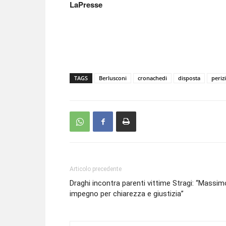
LaPresse
TAGS
Berlusconi
cronachedi
disposta
periz
Articolo precedente
Draghi incontra parenti vittime Stragi: “Massim
impegno per chiarezza e giustizia”