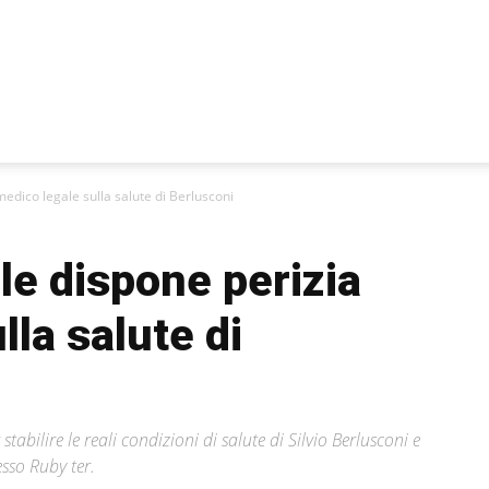
medico legale sulla salute di Berlusconi
ale dispone perizia
lla salute di
abilire le reali condizioni di salute di Silvio Berlusconi e
esso Ruby ter.