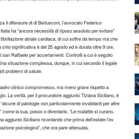
nza il difensore di di Berlusconi, l’avvocato Federico
Italia ha “ancora necessità di riposo assoluto per evitare”
fibrillazione atriale cardiaca, di cui soffre da tempo ma che
a crisi significativa è del 25 agosto ed è durata oltre 9 ore,
l san Raffaele per accertamenti. Controlli a cui è seguito
Una situazione complessa, dunque, in cui secondo il legale
ti problemi di salute.
 quadro clinico compromesso, ma meno grave rispetto a
. La verità, per il procuratore aggiunto Tiziana Siciliano, è
 “alcune di patologie non particolarmente invalidanti per altre
à” come la sua, posso o diventarlo. “Le malattie si curano,
a aggiunto Siciliano ricordando che prima dell’estate l’ex
uazione psicologica”, che ora pare attenuata.