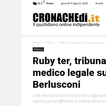
C
22.3
giovedì 6 Agosto 2026
Accedi
Rome
Cronachedi
Home
Politica
Ruby ter, tribunale dispone perizia 
Politica
Ruby ter, tribun
medico legale su
Berlusconi
Sarà necessaria una perizia medico legale per st
capire se possa affrontare le udienze del proc