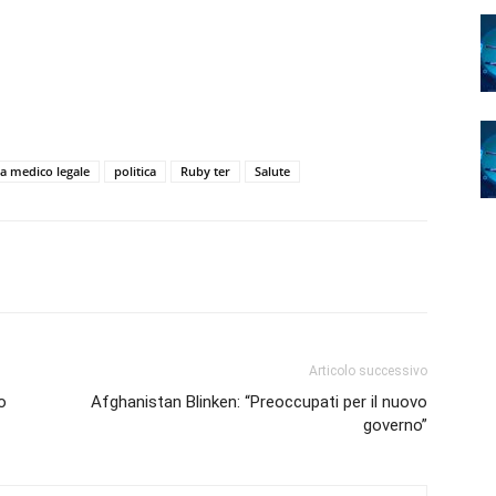
ia medico legale
politica
Ruby ter
Salute
Articolo successivo
o
Afghanistan Blinken: “Preoccupati per il nuovo
governo”