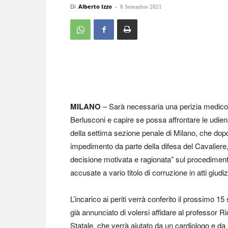
Di
Alberto Izzo
-
8 Settembre 2021
MILANO
– Sarà necessaria una perizia medico leg
Berlusconi e capire se possa affrontare le udien
della settima sezione penale di Milano, che dopo
impedimento da parte della difesa del Cavaliere
decisione motivata e ragionata” sul procediment
accusate a vario titolo di corruzione in atti giudi
L’incarico ai periti verrà conferito il prossimo
già annunciato di volersi affidare al professor R
Statale, che verrà aiutato da un cardiologo e da u