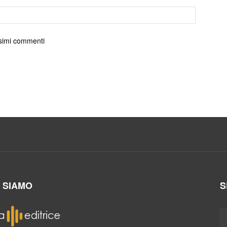
ossimi commenti
I SIAMO
S