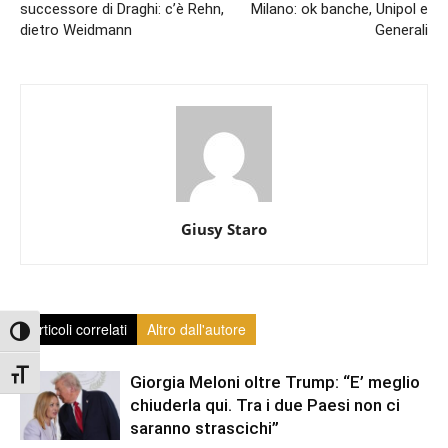
successore di Draghi: c’è Rehn,
Milano: ok banche, Unipol e
dietro Weidmann
Generali
Giusy Staro
Articoli correlati
Altro dall'autore
Attiva/disattiva alto contrasto
Attiva/disattiva dimensione testo
Giorgia Meloni oltre Trump: “E’ meglio
chiuderla qui. Tra i due Paesi non ci
saranno strascichi”