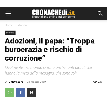
Home
Mondo
Mondo
Adozioni, il papa: “Troppa
burocrazia e rischio di
corruzione”
Idealmente, nel mondo ci sono anche tanti piccoli che
hanno la metà della medaglia, che sono soli
Di
Giusy Staro
-
237
24 Maggio 2019