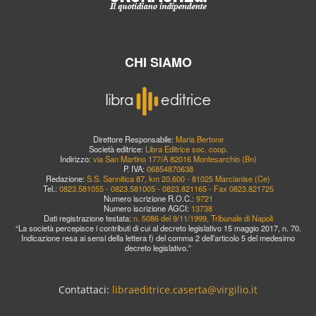
CHI SIAMO
Direttore Responsabile:
Maria Bertone
Società editrice:
Libra Editrice soc. coop.
Indirizzo:
via San Martino 177/A 82016 Montesarchio (Bn)
P. IVA:
06854870638
Redazione:
S.S. Sannitica 87, km 20,600 - 81025 Marcianise (Ce)
Tel.:
0823.581055 - 0823.581005 - 0823.821165 - Fax 0823.821725
Numero iscrizione R.O.C.:
9721
Numero iscrizione AGCI:
13738
Dati registrazione testata:
n. 5086 del 9/11/1999, Tribunale di Napoli
“La società percepisce i contributi di cui al decreto legislativo 15 maggio 2017, n. 70.
Indicazione resa ai sensi della lettera f) del comma 2 dell’articolo 5 del medesimo
decreto legislativo.”
Contattaci:
libraeditrice.caserta@virgilio.it